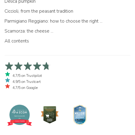
Delica pumpkin
Ciccioli, from the peasant tradition
Parmigiano Reggiano: how to choose the right one
Scamorza: the cheese ...
All contents
4,7/5 on Trustpilot
4,9/5 on Trustcart
4,7/5 on Google