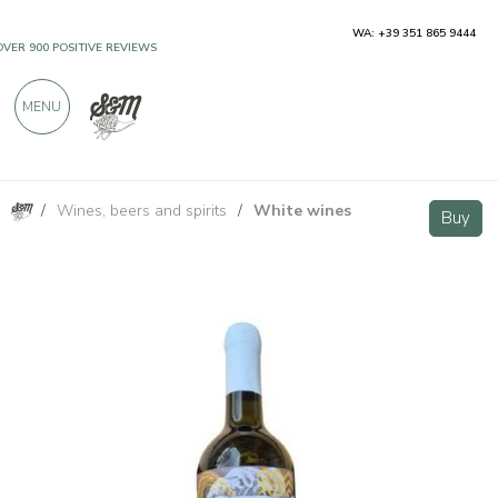
WA: +39 351 865 9444
OVER 900 POSITIVE REVIEWS
MENU
/
Wines, beers and spirits
/
White wines
Keaka Pigato Riviera Ligure di Ponente DOC
Buy
Buy