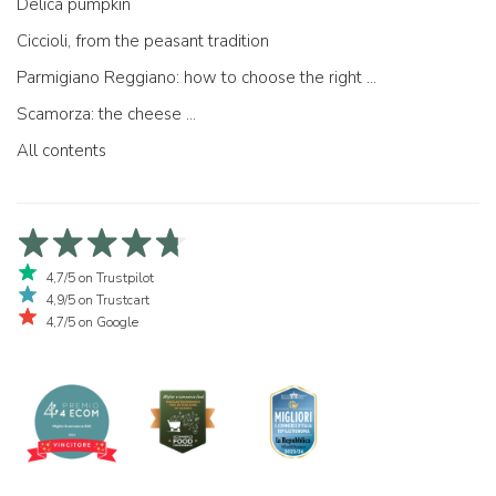
Delica pumpkin
Ciccioli, from the peasant tradition
Parmigiano Reggiano: how to choose the right one
Scamorza: the cheese ...
All contents
4,7/5 on Trustpilot
4,9/5 on Trustcart
4,7/5 on Google