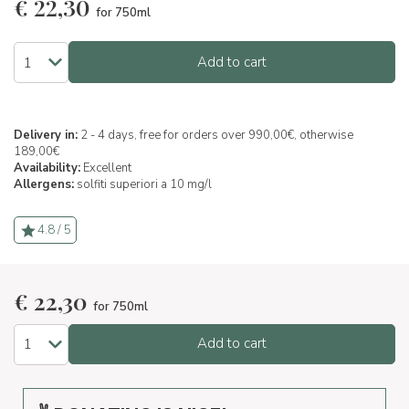
€
22,30
for 750ml
Add to cart
Delivery in:
2 - 4 days, free for orders over 990,00€, otherwise
189,00€
Availability:
Excellent
Allergens:
solfiti superiori a 10 mg/l
4.8 / 5
€
22,30
for 750ml
Add to cart