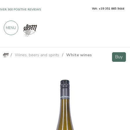
WA: +39 351 865 9444
OVER 900 POSITIVE REVIEWS
MENU
/
Wines, beers and spirits
/
White wines
Bockstein Riesling - Andreas Bender
Buy
Buy