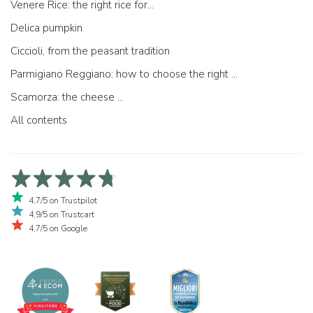
Venere Rice: the right rice for...
Delica pumpkin
Ciccioli, from the peasant tradition
Parmigiano Reggiano: how to choose the right one
Scamorza: the cheese ...
All contents
4,7/5 on Trustpilot
4,9/5 on Trustcart
4,7/5 on Google