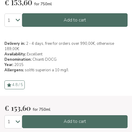
€
153,60
for 750ml
Add to cart
Delivery in:
2 - 4 days, free for orders over 990,00€, otherwise
189,00€
Availability:
Excellent
Denomination:
Chianti DOCG
Year:
2015
Allergens:
solfiti superiori a 10 mg/l
4.8 / 5
€
153,60
for 750ml
Add to cart