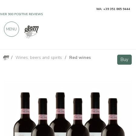
WA: +39 351 865 9444
OVER 900 POSITIVE REVIEWS
MENU
/
Wines, beers and spirits
/
Red wines
Chianti Rufina Riserva DOCG - 6 bottiglie - Villa di Vetrice
VIP
Buy
Buy