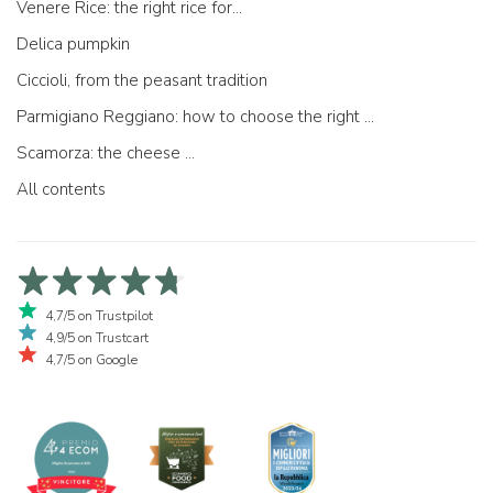
Venere Rice: the right rice for...
Delica pumpkin
Ciccioli, from the peasant tradition
Parmigiano Reggiano: how to choose the right one
Scamorza: the cheese ...
All contents
4,7/5 on Trustpilot
4,9/5 on Trustcart
4,7/5 on Google