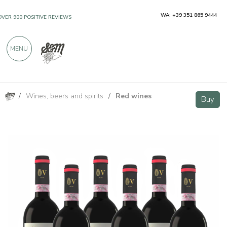
WA: +39 351 865 9444
OVER 900 POSITIVE REVIEWS
MENU
/
Wines, beers and spirits
/
Red wines
Chianti Rufina DOCG - 6 bottiglie - Villa di Vetrice
VIP
Buy
Buy