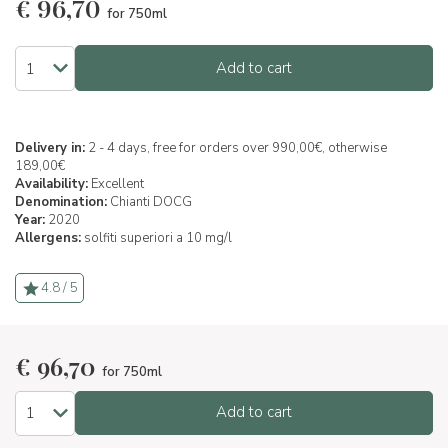
€
96,70
for 750ml
Add to cart
Delivery in:
2 - 4 days, free for orders over 990,00€, otherwise
189,00€
Availability:
Excellent
Denomination:
Chianti DOCG
Year:
2020
Allergens:
solfiti superiori a 10 mg/l
4.8 / 5
€
96,70
for 750ml
Add to cart