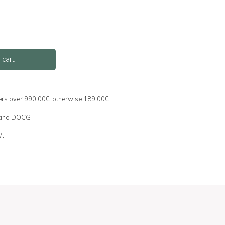
 cart
ders over 990,00€, otherwise 189,00€
lcino DOCG
/l