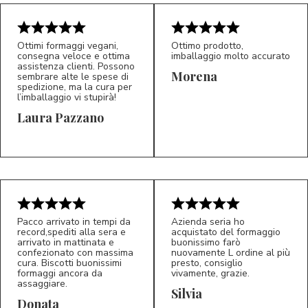
Ottimi formaggi vegani,
Ottimo prodotto,
consegna veloce e ottima
imballaggio molto accurato
assistenza clienti. Possono
Morena
sembrare alte le spese di
spedizione, ma la cura per
l’imballaggio vi stupirà!
Laura Pazzano
5/5
5/5
LP
M*
Pacco arrivato in tempi da
Azienda seria ho
record,spediti alla sera e
acquistato del formaggio
arrivato in mattinata e
buonissimo farò
confezionato con massima
nuovamente L ordine al più
cura. Biscotti buonissimi
presto, consiglio
formaggi ancora da
vivamente, grazie.
assaggiare.
Silvia
5/5
5/5
D*
S*
Donata