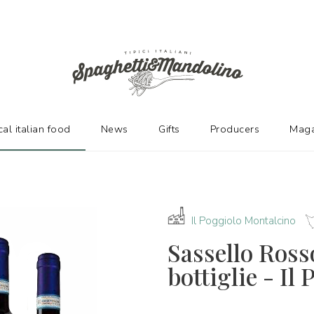
URERS
cal italian food
News
Gifts
Producers
Maga
Il Poggiolo Montalcino
Sassello Ross
bottiglie - Il