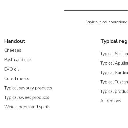
Servizio in collaborazione
Handout
Typical reg
Cheeses
Typical Sicilia
Pasta and rice
Typical Apulia
EVO oil
Typical Sardin
Cured meats
Typical Tusca
Typical savoury products
Typical produ
Typical sweet products
All regions
Wines, beers and spirits