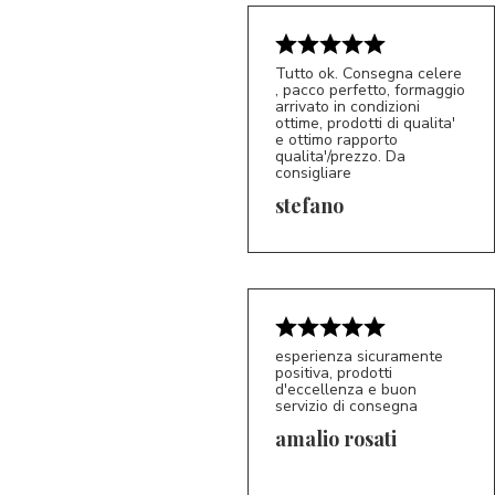
Tutto ok. Consegna celere
, pacco perfetto, formaggio
arrivato in condizioni
ottime, prodotti di qualita'
e ottimo rapporto
qualita'/prezzo. Da
consigliare
5/5
S*
stefano
esperienza sicuramente
positiva, prodotti
d'eccellenza e buon
servizio di consegna
amalio rosati
5/5
AR