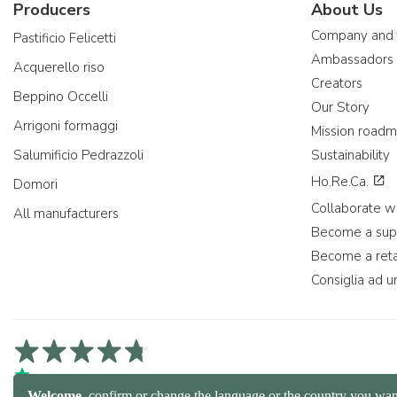
Producers
About Us
Company and
Pastificio Felicetti
Ambassadors
Acquerello riso
Creators
Beppino Occelli
Our Story
Arrigoni formaggi
Mission road
Salumificio Pedrazzoli
Sustainability
Ho.Re.Ca.
Domori
Collaborate wi
All manufacturers
Become a sup
Become a reta
Consiglia ad u
4,7/5 on Trustpilot
4,9/5 on Trustcart