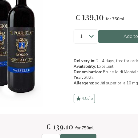
€
139,10
for 750ml
Add to
Delivery in:
2 - 4 days, free for or
Availability:
Excellent
Denomination:
Brunello di Monta
Year:
2022
Allergens:
solfiti superiori a 10 mg
4.8 / 5
€
139,10
for 750ml