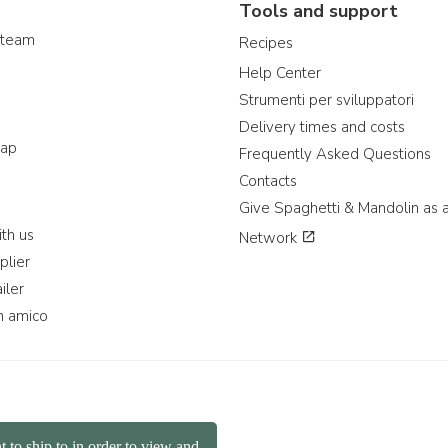
Tools and support
 team
Recipes
Help Center
Strumenti per sviluppatori
Delivery times and costs
map
Frequently Asked Questions
Contacts
Give Spaghetti & Mandolin as a
th us
Network
plier
iler
n amico