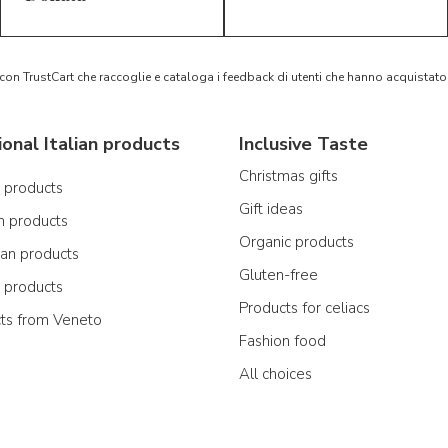
 con TrustCart che raccoglie e cataloga i feedback di utenti che hanno acquista
ional Italian products
Inclusive Taste
Christmas gifts
n products
Gift ideas
n products
Organic products
ian products
Gluten-free
n products
Products for celiacs
cts from Veneto
Fashion food
All choices