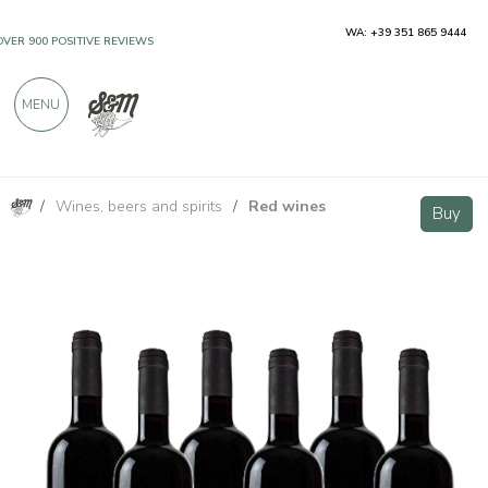
WA: +39 351 865 9444
OVER 900 POSITIVE REVIEWS
MENU
/
Wines, beers and spirits
/
Red wines
Sasso Nero Rosso Toscana IGT - 6 bottiglie - Il Poggiolo
Buy
Buy