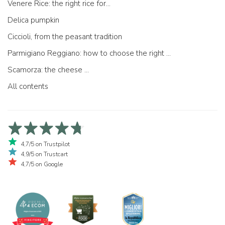
Venere Rice: the right rice for...
Delica pumpkin
Ciccioli, from the peasant tradition
Parmigiano Reggiano: how to choose the right one
Scamorza: the cheese ...
All contents
4,7/5 on Trustpilot
4,9/5 on Trustcart
4,7/5 on Google