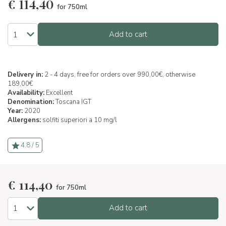
€
114,40
for 750ml
Add to cart
Delivery in:
2 - 4 days, free for orders over 990,00€, otherwise
189,00€
Availability:
Excellent
Denomination:
Toscana IGT
Year:
2020
Allergens:
solfiti superiori a 10 mg/l
4.8 / 5
€
114,40
for 750ml
Add to cart