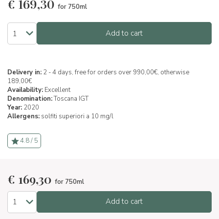
€
169,30
for 750ml
Add to cart
Delivery in:
2 - 4 days, free for orders over 990,00€, otherwise
189,00€
Availability:
Excellent
Denomination:
Toscana IGT
Year:
2020
Allergens:
solfiti superiori a 10 mg/l
4.8 / 5
€
169,30
for 750ml
Add to cart