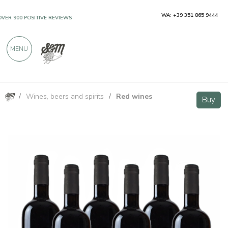
WA: +39 351 865 9444
OVER 900 POSITIVE REVIEWS
MENU
/
Wines, beers and spirits
/
Red wines
Bionasega Rosso IGT Toscana - 6 bottiglie - Il Poggiolo
Buy
Buy