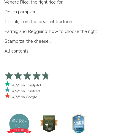
Venere Rice: the right rice for...
Delica pumpkin
Ciccioli, from the peasant tradition
Parmigiano Reggiano: how to choose the right one
Scamorza: the cheese ...
All contents
4,7/5 on Trustpilot
4,9/5 on Trustcart
4,7/5 on Google