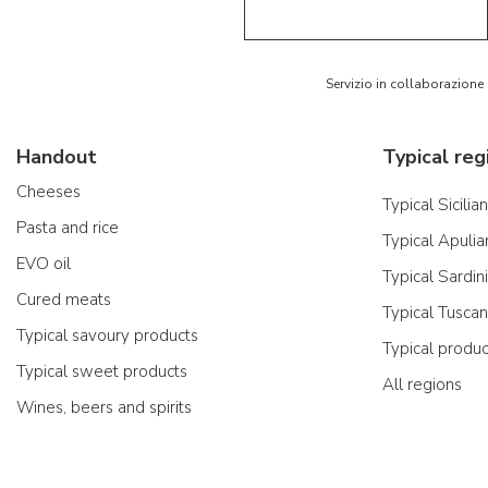
Servizio in collaborazione
Handout
Typical reg
Cheeses
Typical Sicilia
Pasta and rice
Typical Apulia
EVO oil
Typical Sardin
Cured meats
Typical Tusca
Typical savoury products
Typical produ
Typical sweet products
All regions
Wines, beers and spirits