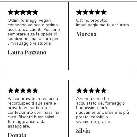
Ottimi formaggi vegani,
Ottimo prodotto,
consegna veloce e ottima
imballaggio molto accurato
assistenza clienti. Possono
Morena
sembrare alte le spese di
spedizione, ma la cura per
l’imballaggio vi stupirà!
Laura Pazzano
5/5
5/5
LP
M*
Pacco arrivato in tempi da
Azienda seria ho
record,spediti alla sera e
acquistato del formaggio
arrivato in mattinata e
buonissimo farò
confezionato con massima
nuovamente L ordine al più
cura. Biscotti buonissimi
presto, consiglio
formaggi ancora da
vivamente, grazie.
assaggiare.
Silvia
5/5
5/5
D*
S*
Donata