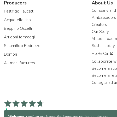
Producers
About Us
Company and
Pastificio Felicetti
Ambassadors
Acquerello riso
Creators
Beppino Occelli
Our Story
Arrigoni formaggi
Mission road
Salumificio Pedrazzoli
Sustainability
Ho.Re.Ca.
Domori
Collaborate wi
All manufacturers
Become a sup
Become a reta
Consiglia ad u
4,7/5 on Trustpilot
4,9/5 on Trustcart