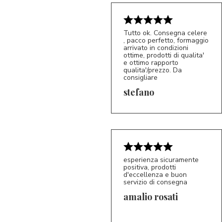
Tutto ok. Consegna celere
, pacco perfetto, formaggio
arrivato in condizioni
ottime, prodotti di qualita'
e ottimo rapporto
qualita'/prezzo. Da
consigliare
5/5
S*
stefano
esperienza sicuramente
positiva, prodotti
d'eccellenza e buon
servizio di consegna
amalio rosati
5/5
AR