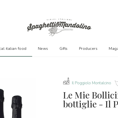
URERS
cal italian food
News
Gifts
Producers
Maga
Il Poggiolo Montalcino
Le Mie Bollic
bottiglie - Il