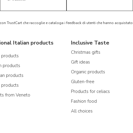
 con TrustCart che raccoglie e cataloga i feedback di utenti che hanno acquista
ional Italian products
Inclusive Taste
Christmas gifts
n products
Gift ideas
n products
Organic products
ian products
Gluten-free
n products
Products for celiacs
cts from Veneto
Fashion food
All choices