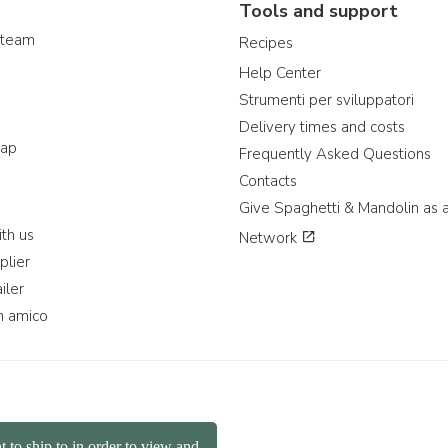
Tools and support
 team
Recipes
Help Center
Strumenti per sviluppatori
Delivery times and costs
map
Frequently Asked Questions
Contacts
Give Spaghetti & Mandolin as a
th us
Network
plier
iler
n amico