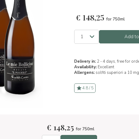
€
148,25
for 750ml
Add to
Delivery in:
2 - 4 days, free for or
Availability:
Excellent
Allergens:
solfiti superiori a 10 mg
4.8 / 5
€
148,25
for 750ml