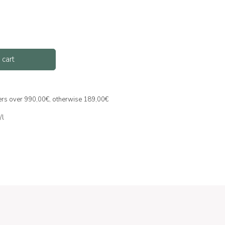
 cart
ders over 990,00€, otherwise 189,00€
/l