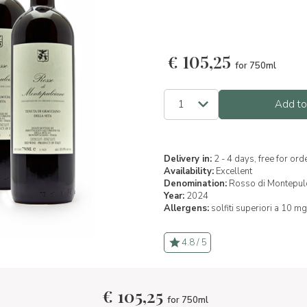
€
105,25
for 750ml
Add to
Delivery in:
2 - 4 days, free for or
Availability:
Excellent
Denomination:
Rosso di Montepul
Year:
2024
Allergens:
solfiti superiori a 10 mg
4.8 / 5
€
105,25
for 750ml