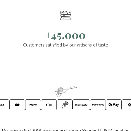
+45.000
Customers satisfied by our artisans of taste
Di seguito 8 di 898 recensioni di clienti Spaghetti & Mandolino