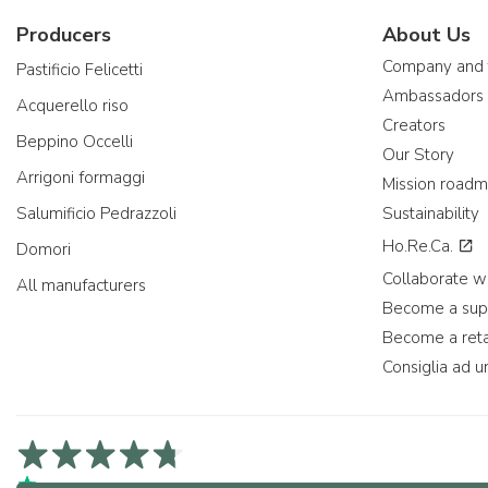
Producers
About Us
Company and
Pastificio Felicetti
Ambassadors
Acquerello riso
Creators
Beppino Occelli
Our Story
Arrigoni formaggi
Mission road
Salumificio Pedrazzoli
Sustainability
Ho.Re.Ca.
Domori
Collaborate wi
All manufacturers
Become a sup
Become a reta
Consiglia ad u