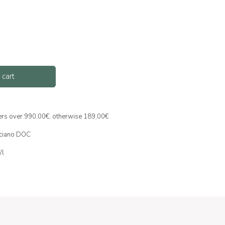
 cart
ders over 990,00€, otherwise 189,00€
ciano DOC
/l