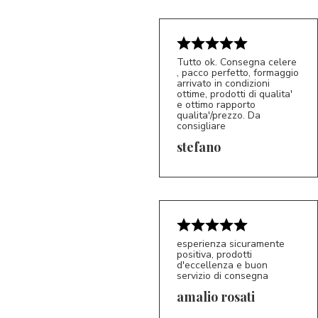
Tutto ok. Consegna celere
, pacco perfetto, formaggio
arrivato in condizioni
ottime, prodotti di qualita'
e ottimo rapporto
qualita'/prezzo. Da
consigliare
5/5
S*
stefano
esperienza sicuramente
positiva, prodotti
d'eccellenza e buon
servizio di consegna
amalio rosati