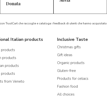
Silvia
5/5
5/5
D*
S*
Donata
 con TrustCart che raccoglie e cataloga i feedback di utenti che hanno acquista
ional Italian products
Inclusive Taste
Christmas gifts
n products
Gift ideas
n products
Organic products
ian products
Gluten-free
n products
Products for celiacs
cts from Veneto
Fashion food
All choices