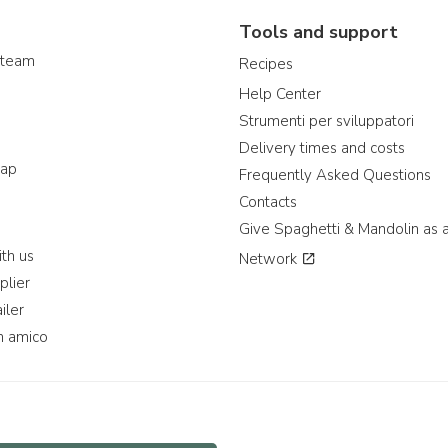
Tools and support
 team
Recipes
Help Center
Strumenti per sviluppatori
Delivery times and costs
map
Frequently Asked Questions
Contacts
Give Spaghetti & Mandolin as a
th us
Network
plier
iler
n amico