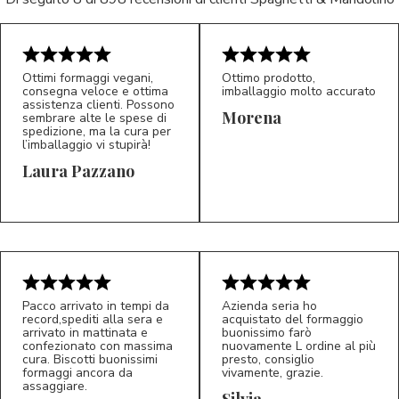
Ottimi formaggi vegani,
Ottimo prodotto,
consegna veloce e ottima
imballaggio molto accurato
assistenza clienti. Possono
Morena
sembrare alte le spese di
spedizione, ma la cura per
l’imballaggio vi stupirà!
Laura Pazzano
5/5
5/5
LP
M*
Pacco arrivato in tempi da
Azienda seria ho
record,spediti alla sera e
acquistato del formaggio
arrivato in mattinata e
buonissimo farò
confezionato con massima
nuovamente L ordine al più
cura. Biscotti buonissimi
presto, consiglio
formaggi ancora da
vivamente, grazie.
assaggiare.