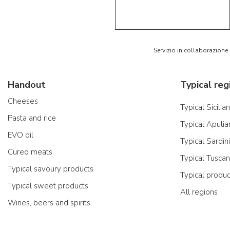
5/5
AR
Servizio in collaborazione
Handout
Typical reg
Cheeses
Typical Sicilia
Pasta and rice
Typical Apulia
EVO oil
Typical Sardin
Cured meats
Typical Tusca
Typical savoury products
Typical produ
Typical sweet products
All regions
Wines, beers and spirits