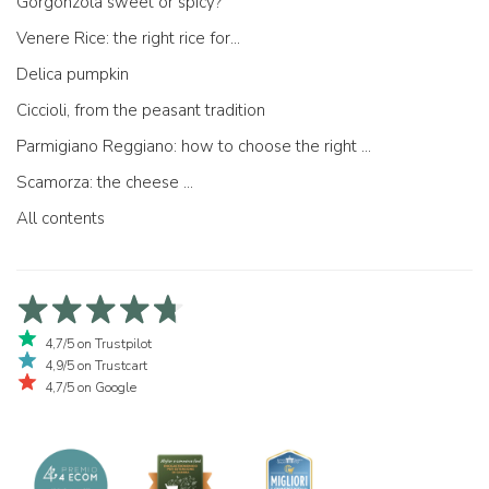
Gorgonzola sweet or spicy?
Venere Rice: the right rice for...
Delica pumpkin
Ciccioli, from the peasant tradition
Parmigiano Reggiano: how to choose the right one
Scamorza: the cheese ...
All contents
4,7/5 on Trustpilot
4,9/5 on Trustcart
4,7/5 on Google