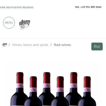
WA: +39 351 865 9444
OVER 900 POSITIVE REVIEWS
MENU
/
Wines, beers and spirits
/
Red wines
Nobile di Montepulciano DOCG - 6 bottiglie - Tenuta di Gracciano della Seta
Buy
Buy