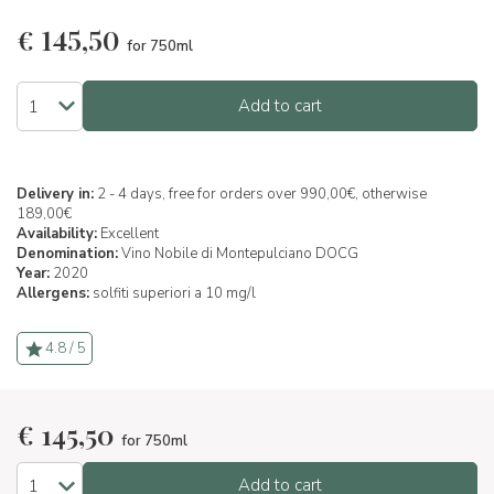
€
145,50
for 750ml
Add to cart
Delivery in:
2 - 4 days, free for orders over 990,00€, otherwise
189,00€
Availability:
Excellent
Denomination:
Vino Nobile di Montepulciano DOCG
Year:
2020
Allergens:
solfiti superiori a 10 mg/l
4.8 / 5
€
145,50
for 750ml
Add to cart