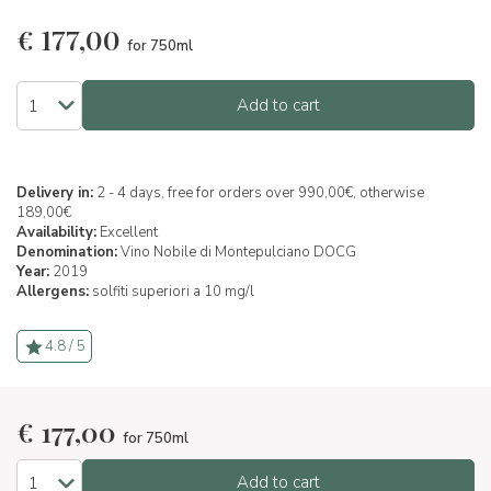
€
177,00
for 750ml
Add to cart
Delivery in:
2 - 4 days, free for orders over 990,00€, otherwise
189,00€
Availability:
Excellent
Denomination:
Vino Nobile di Montepulciano DOCG
Year:
2019
Allergens:
solfiti superiori a 10 mg/l
4.8 / 5
€
177,00
for 750ml
Add to cart