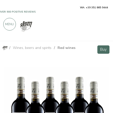
WA: +39 351 865 9444
OVER 900 POSITIVE REVIEWS
MENU
/
Wines, beers and spirits
/
Red wines
Nobile di Montepulciano DOCG Riserva - 6 bottiglie - Tenuta di Gracciano della Seta
Buy
Buy