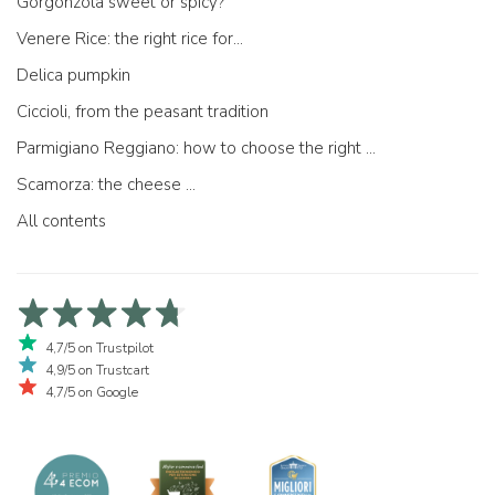
Gorgonzola sweet or spicy?
Venere Rice: the right rice for...
Delica pumpkin
Ciccioli, from the peasant tradition
Parmigiano Reggiano: how to choose the right one
Scamorza: the cheese ...
All contents
4,7/5 on Trustpilot
4,9/5 on Trustcart
4,7/5 on Google