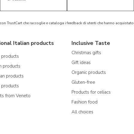
 con TrustCart che raccoglie e cataloga i feedback di utenti che hanno acquista
ional Italian products
Inclusive Taste
Christmas gifts
n products
Gift ideas
n products
Organic products
ian products
Gluten-free
n products
Products for celiacs
cts from Veneto
Fashion food
All choices