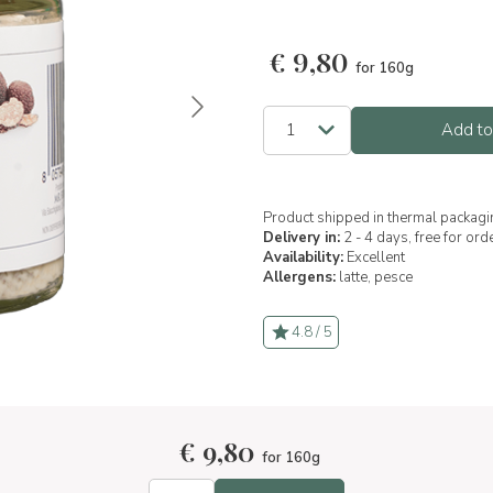
€
9,80
for 160g
Add to
Product shipped in thermal packagi
Delivery in:
2 - 4 days, free for or
Availability:
Excellent
Allergens:
latte,
pesce
4.8 / 5
€
9,80
for 160g