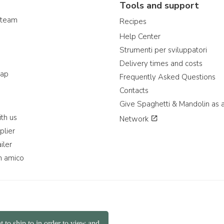
Tools and support
 team
Recipes
Help Center
Strumenti per sviluppatori
Delivery times and costs
map
Frequently Asked Questions
Contacts
Give Spaghetti & Mandolin as a
th us
Network
plier
iler
n amico