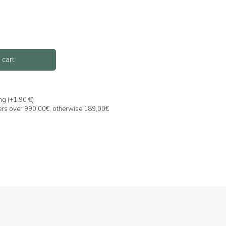
 cart
ng (+1.90 €)
ders over 990,00€, otherwise 189,00€