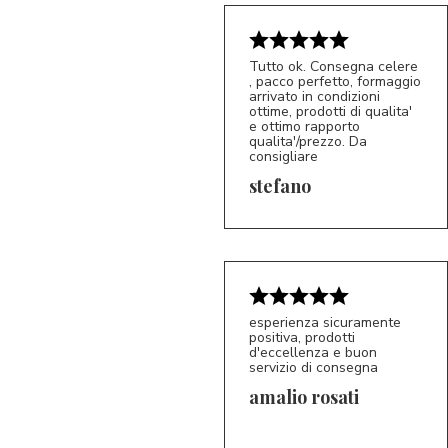
Tutto ok. Consegna celere
, pacco perfetto, formaggio
arrivato in condizioni
ottime, prodotti di qualita'
e ottimo rapporto
qualita'/prezzo. Da
consigliare
5/5
S*
stefano
esperienza sicuramente
positiva, prodotti
d'eccellenza e buon
servizio di consegna
amalio rosati
5/5
AR