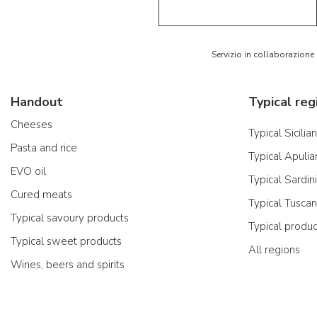
Servizio in collaborazione
Handout
Typical reg
Cheeses
Typical Sicilia
Pasta and rice
Typical Apulia
EVO oil
Typical Sardin
Cured meats
Typical Tusca
Typical savoury products
Typical produ
Typical sweet products
All regions
Wines, beers and spirits