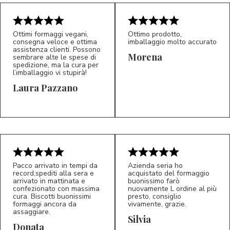
Ottimi formaggi vegani,
Ottimo prodotto,
consegna veloce e ottima
imballaggio molto accurato
assistenza clienti. Possono
Morena
sembrare alte le spese di
spedizione, ma la cura per
l’imballaggio vi stupirà!
Laura Pazzano
5/5
5/5
LP
M*
Pacco arrivato in tempi da
Azienda seria ho
record,spediti alla sera e
acquistato del formaggio
arrivato in mattinata e
buonissimo farò
confezionato con massima
nuovamente L ordine al più
cura. Biscotti buonissimi
presto, consiglio
formaggi ancora da
vivamente, grazie.
assaggiare.
Silvia
5/5
5/5
D*
S*
Donata