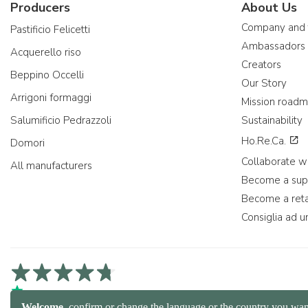
Producers
About Us
Company and
Pastificio Felicetti
Ambassadors
Acquerello riso
Creators
Beppino Occelli
Our Story
Arrigoni formaggi
Mission road
Salumificio Pedrazzoli
Sustainability
Ho.Re.Ca.
Domori
Collaborate wi
All manufacturers
Become a sup
Become a reta
Consiglia ad u
4,7/5 on Trustpilot
4,9/5 on Trustcart