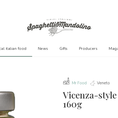
URERS
cal italian food
News
Gifts
Producers
Maga
Mr Food
Veneto
Vicenza-style
160g