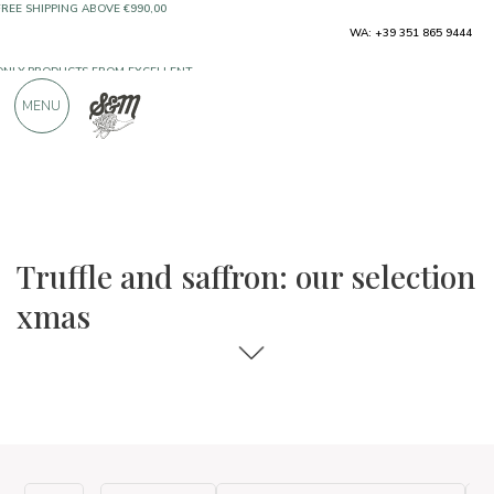
ONLY PRODUCTS FROM EXCELLENT
WA: +39 351 865 9444
MANUFACTURERS
MENU
OVER 900 POSITIVE REVIEWS
The food and wine selections
Xmas
Truffle and saffron: our selection
xmas