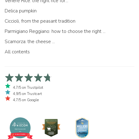
Venere Rice: the right rice for...
Delica pumpkin
Ciccioli, from the peasant tradition
Parmigiano Reggiano: how to choose the right one
Scamorza: the cheese ...
All contents
4,7/5 on Trustpilot
4,9/5 on Trustcart
4,7/5 on Google