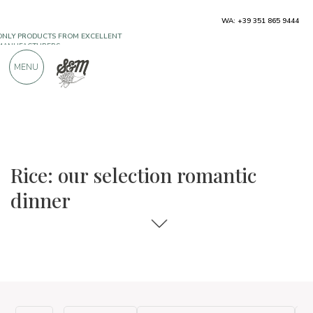
ONLY PRODUCTS FROM EXCELLENT
WA: +39 351 865 9444
MANUFACTURERS
MENU
OVER 900 POSITIVE REVIEWS
The food and wine selections
Romantic dinner
Rice: our selection romantic
dinner