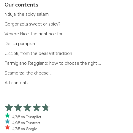
Our contents
Nduja: the spicy salami
Gorgonzola sweet or spicy?
Venere Rice: the right rice for...
Delica pumpkin
Ciccioli, from the peasant tradition
Parmigiano Reggiano: how to choose the right one
Scamorza: the cheese ...
All contents
4,7/5 on Trustpilot
4,9/5 on Trustcart
4,7/5 on Google