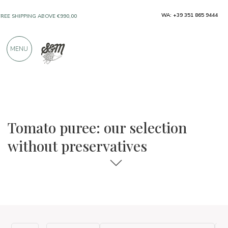
ONLY PRODUCTS FROM EXCELLENT
WA: +39 351 865 9444
MANUFACTURERS
MENU
OVER 900 POSITIVE REVIEWS
The food and wine selections
Without preservatives
Tomato puree: our selection
without preservatives