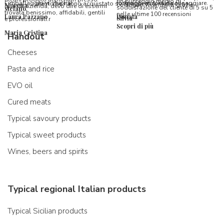
un punteggio medio di
l’imballaggio vi stupirà!
formaggi ancora da assaggiare.
utenti che hanno acquistato su Spaghetti & Mandolino
consiglio vivamente, grazie.
Morena
questa azienda, devo dire di essermi
soddisfazione del cliente di 5 su 5
stefano
trovata benissimo, affidabili, gentili
nelle ultime 100 recensioni
Laura Pazzano
Donata
Silvia
e professionali.r
Scopri di più
Maria Cristina
Handout
Cheeses
Pasta and rice
EVO oil
Cured meats
Typical savoury products
Typical sweet products
Wines, beers and spirits
Typical regional Italian products
Typical Sicilian products