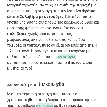
ιστορική πρωτεύουσα τους. Σε αυτήν την περιοχή μια
αρχαία και τυπική συνταγή από την Μαρτίνα Φράνκα
είναι οι
Σαλαβέρα με αντσούγες
. Είναι ένα πιάτο
νηστίσιμης φύσης αλλά λόγω της κρεμώδους υφής και
σύστασης φαίνεται να είναι ένα πιάτο εκλεκτό. Οι
σαλαβέρες
χωρίζονται σε δύο τύπους: οι
μαφαλντίνες
αν είναι ρυξτετές από και τις δύο
πλευρές, οι
τριπολντίνες
αν είναι ρυξτετές από τη μία
πλευρά μόνο. Η συνταγή μιμείται τα μακαρόνια με
σάλτσα από χοιρινό, όπου οι
αντσούγες
αντιπροσωπεύουν το κρέας, ενώ το
ψημένο ψωμί
μιμείται το τυρί.
Σαρακοστή και Buzzonaglia
Μια περιφερειακή συνταγή που μπορεί να
χρησιμοποιηθεί κατά τη διάρκεια της σαρακοστής είναι
χωρίς αμφιβολία
η σικελική
με
Buzzonaglia,