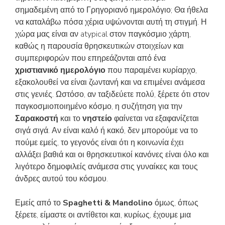
σημαδεμένη από το Γρηγοριανό ημερολόγιο; Θα ήθελα
να καταλάβω πόσα χέρια υψώνονται αυτή τη στιγμή. Η
χώρα μας είναι αν atypical στον παγκόσμιο χάρτη,
καθώς η παρουσία θρησκευτικών στοιχείων και
συμπεριφορών που επηρεάζονται από ένα
χριστιανικό ημερολόγιο
που παραμένει κυρίαρχο,
εξακολουθεί να είναι ζωντανή και να επιμένει ανάμεσα
στις γενιές. Ωστόσο, αν ταξιδεύετε πολύ, ξέρετε ότι στον
παγκοσμιοποιημένο κόσμο, η συζήτηση για την
Σαρακοστή
και το
νηστείο
φαίνεται να εξαφανίζεται
σιγά σιγά. Αν είναι καλό ή κακό, δεν μπορούμε να το
πούμε εμείς, το γεγονός είναι ότι η κοινωνία έχει
αλλάξει βαθιά και οι θρησκευτικοί κανόνες είναι όλο και
λιγότερο δημοφιλείς ανάμεσα στις γυναίκες και τους
άνδρες αυτού του κόσμου.
Εμείς από το
Spaghetti & Mandolino
όμως, όπως
ξέρετε, είμαστε οι αντίθετοι και, κυρίως, έχουμε μια