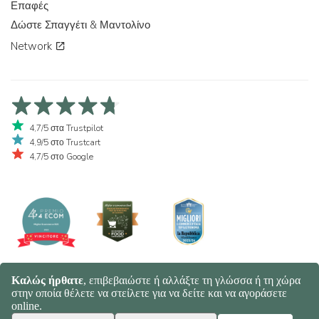
Επαφές
Δώστε Σπαγγέτι & Μαντολίνο
Network
4,7/5 στα Trustpilot
4,9/5 στο Trustcart
4,7/5 στο Google
© 2026 Spaghetti e Mandolino SRL - Società Benefit | Verona - Italy |
+39 351 865 9444 | P.I. IT04913730232 | Certificazione BIO: IT-BIO-
016.380-0110744.2026.001 | REA VR-455804 |
Πολιτική Απορρήτου
και Cookies
|
Sitemap