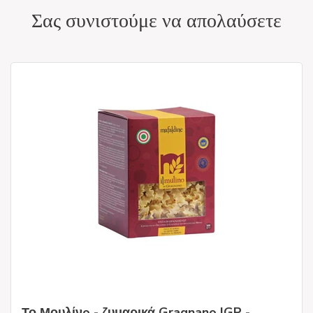
Σας συνιστούμε να απολαύσετε
Το Μουλίνo - ζυμαρικά Gragnano IGP -