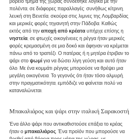
βόρειο τμήμα της χώρας συνδέθηκε λογικά με την
πολέντα, σε διάφορες παραλλαγές: συνήθως κίτρινη,
λευκή στη Βενετία, σκούρα στις λιμνες της Λομβαρδίας
και μερικές φορές τηγανητή στην Πάδοβα. Καθώς
εκτός από την
αποχή από κρέατα
υπήρχε επίσης η
νηστεία
, σε φτωχές οικογένειες η ρέγγα ήταν μερικές
φορές κρεμασμένη σε μια δοκό και άφηναν να κρέμεται
πάνω από το τραπέζι. Ο πατέρας ή η μητέρα έτριβαν το
ψάρι στο
ψωμί
για να δώσει λίγη γεύση και αυτό ήταν
όλο. Με ένα κομμάτι ρέγγας μπορούσε να θρέψει μια
μεγάλη οικογένεια. Το γεγονός ότι ήταν τόσο αλμυρή,
στην πραγματικότητα, εμπόδιζε να φαίνεται πολύ να
καταναλώνεται.
Μπακαλιάρος και ψάρι στην ιταλική Σαρακοστή
Ένα άλλο ψάρι που αντικαθιστούσε επάξια το κρέας
ήταν ο
μπακαλιάρος
. Ένα προϊόν που μπορούσε να