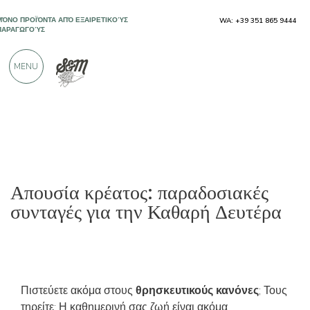
ΜΌΝΟ ΠΡΟΪΌΝΤΑ ΑΠΌ ΕΞΑΙΡΕΤΙΚΟΎΣ
WA: +39 351 865 9444
ΠΑΡΑΓΩΓΟΎΣ
MENU
ΠΆΝΩ ΑΠΌ 900 ΘΕΤΙΚΈΣ ΚΡΙΤΙΚΈΣ
Απουσία κρέατος: παραδοσιακές
συνταγές για την Καθαρή Δευτέρα
Πιστεύετε ακόμα στους
θρησκευτικούς κανόνες
; Τους
τηρείτε; Η καθημερινή σας ζωή είναι ακόμα