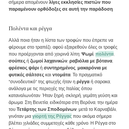
σήμερα απομένουν
λίγες εκκλησίες πιστών που
παραμένουν ορθόδοξες σε αυτή την παράδοση
.
Πολέντα και ρέγγα
Αλλά ποια ήταν η λίστα των τροφών που έπρεπε να
φέρουμε στο τραπέζι, αφού εξαιρεθούν όλες οι τροφές
που προέρχονται από χοιρινά λίπη;
Ψωμί
,
πολέντα
,
σούπες
ή
ζωμοί λαχανικών
,
ραβιόλια με βότανα
,
φρέσκος ψάρι
ή
συντηρημένος
,
μακαρόνια με
φυτικές σάλτσες
και
ντομάτα
. Το πραγματικό
"συνοδευτικό" της φτωχής ήταν η
ρέγγα
ή σαρακα,
ανάλογα με τις περιοχές της Ιταλίας όπου
καταναλωνόταν. Ήταν ξηρή, σκληρή, γεμάτη γεύση και
άρωμα. Στη Βενετία, ειδικότερα στη Βερόνα, την ημέρα
του
Τετάρτης των Σποδομένων
, μετά το Καρναβάλι,
γινόταν μια
γιορτή της Ρέγγας
που ακόμα σήμερα
βλέπει χιλιάδες συμμετοχές κάθε χρόνο. Η Ρέγγα στο