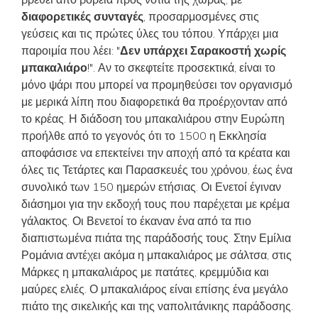
βρεθεί από βόρεια προς νότια της χώρας, με
διαφορετικές συνταγές
, προσαρμοσμένες στις
γεύσεις και τις πρώτες ύλες του τόπου. Υπάρχει μια
παροιμία που λέει: "
Δεν υπάρχει Σαρακοστή χωρίς
μπακαλιάρο
!". Αν το σκεφτείτε προσεκτικά, είναι το
μόνο ψάρι που μπορεί να προμηθεύσει τον οργανισμό
με μερικά λίπη που διαφορετικά θα προέρχονταν από
το κρέας. Η διάδοση του μπακαλιάρου στην Ευρώπη
προήλθε από το γεγονός ότι το 1500 η Εκκλησία
αποφάσισε να επεκτείνει την αποχή από τα κρέατα και
όλες τις Τετάρτες και Παρασκευές του χρόνου, έως ένα
συνολικό των 150 ημερών ετήσιας. Οι Ενετοί έγιναν
διάσημοι για την εκδοχή τους που παρέχεται με κρέμα
γάλακτος. Οι Βενετοί το έκαναν ένα από τα πιο
διαπιστωμένα πιάτα της παράδοσής τους. Στην Εμίλια
Ρομάνια αντέχει ακόμα η μπακαλιάρος με σάλτσα, στις
Μάρκες η μπακαλιάρος με πατάτες, κρεμμύδια και
μαύρες ελιές. Ο μπακαλιάρος είναι επίσης ένα μεγάλο
πιάτο της σικελικής και της ναπολιτάνικης παράδοσης.