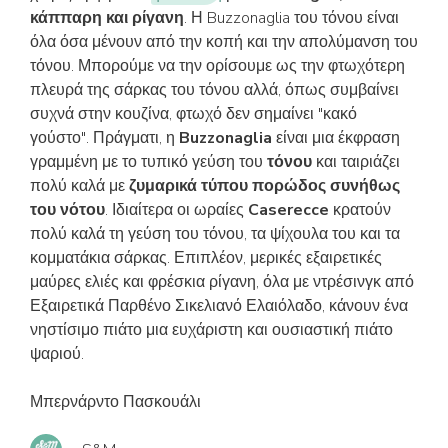
κάππαρη και ρίγανη
. Η Buzzonaglia του τόνου είναι
όλα όσα μένουν από την κοπή και την απολύμανση του
τόνου. Μπορούμε να την ορίσουμε ως την φτωχότερη
πλευρά της σάρκας του τόνου αλλά, όπως συμβαίνει
συχνά στην κουζίνα, φτωχό δεν σημαίνει "κακό
γούστο". Πράγματι, η
Buzzonaglia
είναι μια έκφραση
γραμμένη με το τυπικό γεύση του
τόνου
και ταιριάζει
πολύ καλά με
ζυμαρικά τύπου πορώδος συνήθως
του νότου
. Ιδιαίτερα οι ωραίες
Caserecce
κρατούν
πολύ καλά τη γεύση του τόνου, τα ψίχουλα του και τα
κομματάκια σάρκας. Επιπλέον, μερικές εξαιρετικές
μαύρες ελιές και φρέσκια ρίγανη, όλα με ντρέσινγκ από
Εξαιρετικά Παρθένο Σικελιανό Ελαιόλαδο, κάνουν ένα
νηστίσιμο πιάτο μια ευχάριστη και ουσιαστική πιάτο
ψαριού.
Μπερνάρντο Πασκουάλι