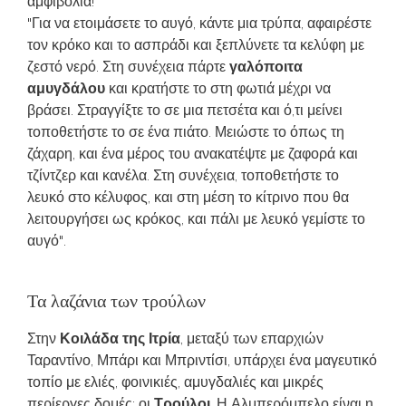
αμφιβολία!
"Για να ετοιμάσετε το αυγό, κάντε μια τρύπα, αφαιρέστε
τον κρόκο και το ασπράδι και ξεπλύνετε τα κελύφη με
ζεστό νερό. Στη συνέχεια πάρτε
γαλόποιτα
αμυγδάλου
και κρατήστε το στη φωτιά μέχρι να
βράσει. Στραγγίξτε το σε μια πετσέτα και ό,τι μείνει
τοποθετήστε το σε ένα πιάτο. Μειώστε το όπως τη
ζάχαρη, και ένα μέρος του ανακατέψτε με ζαφορά και
τζίντζερ και κανέλα. Στη συνέχεια, τοποθετήστε το
λευκό στο κέλυφος, και στη μέση το κίτρινο που θα
λειτουργήσει ως κρόκος, και πάλι με λευκό γεμίστε το
αυγό".
Τα λαζάνια των τρούλων
Στην
Κοιλάδα της Ιτρία
, μεταξύ των επαρχιών
Ταραντίνο, Μπάρι και Μπριντίσι, υπάρχει ένα μαγευτικό
τοπίο με ελιές, φοινικιές, αμυγδαλιές και μικρές
περίεργες δομές: οι
Τρούλοι
. Η Αλμπερόμπελο είναι η