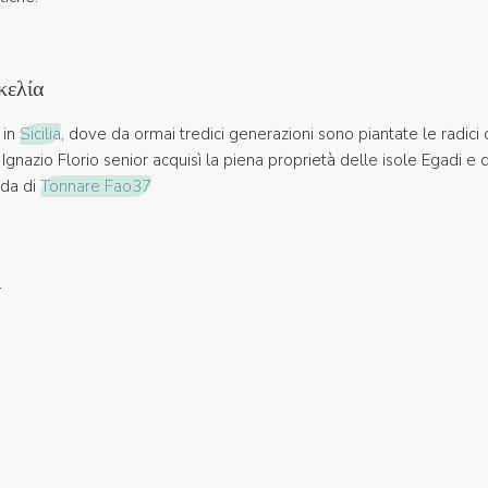
κελία
 in
Sicilia
, dove da ormai tredici generazioni sono piantate le radici 
gnazio Florio senior acquisì la piena proprietà delle isole Egadi e d
eda di
Tonnare Fao37
l