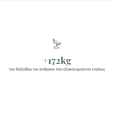
+172kg
του διοξειδίου του άνθρακα που εξοικονομούνται ετησίως