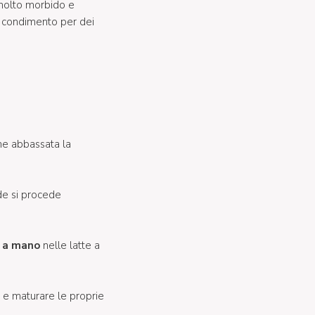
 molto morbido e
e condimento per dei
ne abbassata la
ede si procede
o a mano
nelle latte a
 e maturare le proprie