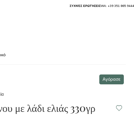
ΣΥΧΝΈΣ ΕΡΩΤΉΣΕΙΣ
WA: +39 351 865 9444
ικό
Αγόρασε
ία
ου με λάδι ελιάς 330γρ