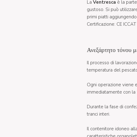
La
Ventresca
è la part
gustoso. Si può utilizza
primi piatti aggiungendo
Certificazione: CE ICCAT
Ανεξάρτητο τόνου μ
Il processo di lavorazio
temperatura del pescato 
Ogni operazione viene e
immediatamente con la lav
Durante la fase di confe
tranci interi.
Il contenitore idoneo al
caratteristiche organolet