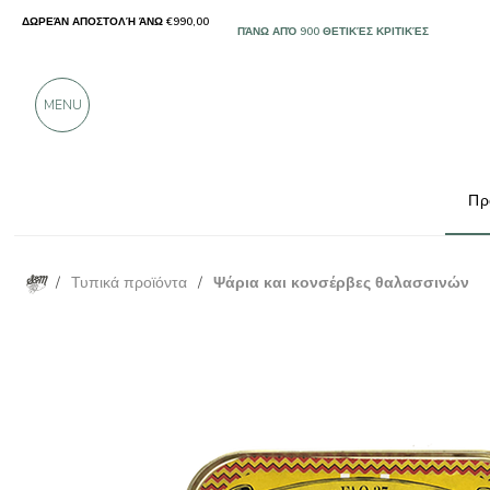
ΔΩΡΕΆΝ ΑΠΟΣΤΟΛΉ ΆΝΩ €990,00
ΜΌΝΟ ΠΡΟΪΌΝΤΑ ΑΠΌ ΕΞΑΙΡΕΤΙΚΟΎΣ ΠΑΡΑΓ
ΠΆΝΩ ΑΠΌ 900 ΘΕΤΙΚΈΣ ΚΡΙΤΙΚΈΣ
MENU
Πρ
/
Τυπικά προϊόντα
/
Ψάρια και κονσέρβες θαλασσινών