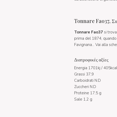
Tonnare Fao37, Σι
Tonnare Fao37
si trova
prima del 1874, quando I
Favignana... Vai alla sch
Διατροφικές αξίες
Energia 1701kj / 405kca
Grassi 37,9
Carboidrati N.D
Zuccheri N.D
Proteine 17,5 g
Sale 1,2 g