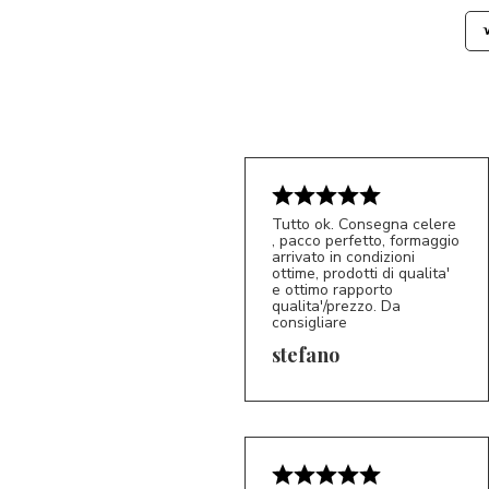
Tutto ok. Consegna celere
, pacco perfetto, formaggio
arrivato in condizioni
ottime, prodotti di qualita'
e ottimo rapporto
qualita'/prezzo. Da
consigliare
5/5
S*
stefano