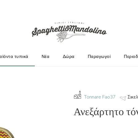
ΩΓΟΎΣ
οϊόντα τυπικά
Νέα
Δώρα
Παραγωγοί
Περιοδ
Tonnare Fao37
Σικελ
Ανεξάρτητο τόν