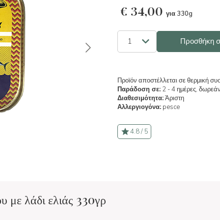
€
34,00
για 330g
Προσθήκη σ
Προϊόν αποστέλλεται σε θερμική συ
Παράδοση σε:
2 - 4 ημέρες, δωρεά
Διαθεσιμότητα:
Άριστη
Αλλεργιογόνα:
pesce
4.8 / 5
υ με λάδι ελιάς 330γρ