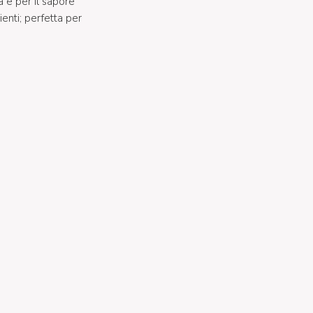
à e per il sapore
ienti; perfetta per