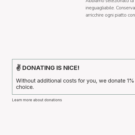
Abbiamo selezionato la V
ineguagliabile. Conservat
arricchire ogni piatto co
✌ DONATING IS NICE!
Without additional costs for you, we donate 1%
choice.
Learn more about donations