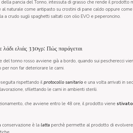
e della pancia del Tonno, intessuta di grasso che rende il prodotto
re al naturale come antipasto su crostini di pane caldo oppure com
la a crudo sugli spaghetti saltati con olio EVO e peperoncino.
ε λάδι ελιάς 330γρ: Πώς παράγεται
ne del tonno rosso avviene già a bordo, quando sui pescherecci vie
per non far deteriorare le carni.
seguita rispettando il
protocollo sanitario
e una volta arrivati in s
orazione, sfilettando le carni in ambienti sterili.
zionamento, che avviene entro le 48 ore, il prodotto viene
stivat
la conservazione è la
latta
perchè permette al prodotto di evolvere
tiche.