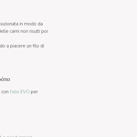
osizionata in modo da
lle carni non risulti poi
do a piacere un filo di
ρόπο
o con
l'olio EVO
per