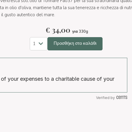
entresca sott'olio di Tonnare Fao37 per la sua straordinaria qualit
a in olio d'oliva, mantiene tutta la sua tenerezza e ricchezza di nutr
n il gusto autentico del mare.
€
34,00
για 330g
Προσθήκη στο καλάθι
 of your expenses to a charitable cause of your
Verified by