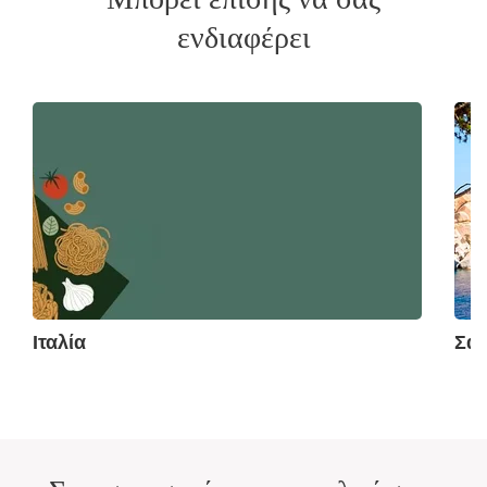
ενδιαφέρει
Ιταλία
Σα