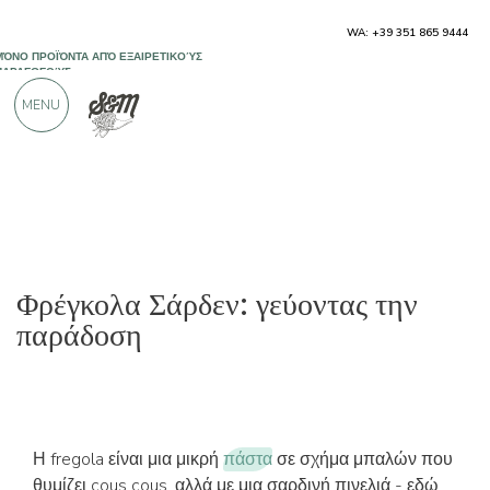
ΜΌΝΟ ΠΡΟΪΌΝΤΑ ΑΠΌ ΕΞΑΙΡΕΤΙΚΟΎΣ
WA: +39 351 865 9444
ΠΑΡΑΓΩΓΟΎΣ
MENU
ΠΆΝΩ ΑΠΌ 900 ΘΕΤΙΚΈΣ ΚΡΙΤΙΚΈΣ
Φρέγκολα Σάρδεν: γεύοντας την
παράδοση
Η fregola είναι μια μικρή
πάστα
σε σχήμα μπαλών που
θυμίζει cous cous, αλλά με μια σαρδινή πινελιά - εδώ