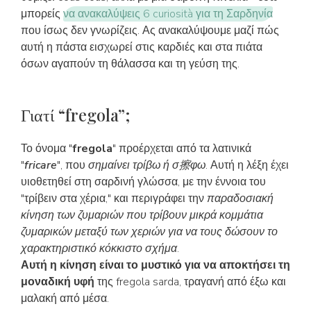
μπορείς
να ανακαλύψεις 6 curiosità για τη Σαρδηνία
που ίσως δεν γνωρίζεις. Ας ανακαλύψουμε μαζί πώς
αυτή η πάστα εισχωρεί στις καρδιές και στα πιάτα
όσων αγαπούν τη θάλασσα και τη γεύση της.
Γιατί “fregola”;
Το όνομα "
fregola
" προέρχεται από τα λατινικά
"
fricare
", που
σημαίνει τρίβω ή σ擦φω
. Αυτή η λέξη έχει
υιοθετηθεί στη σαρδινή γλώσσα, με την έννοια του
"τρίβειν στα χέρια," και περιγράφει την
παραδοσιακή
κίνηση των ζυμαριών που τρίβουν μικρά κομμάτια
ζυμαρικών μεταξύ των χεριών για να τους δώσουν το
χαρακτηριστικό κόκκιστο σχήμα
.
Αυτή η κίνηση είναι το μυστικό για να αποκτήσει τη
μοναδική υφή
της fregola sarda, τραγανή από έξω και
μαλακή από μέσα.