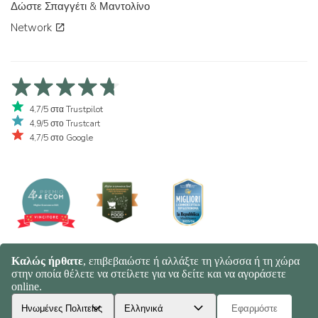
Δώστε Σπαγγέτι & Μαντολίνο
Network
4,7/5 στα Trustpilot
4,9/5 στο Trustcart
4,7/5 στο Google
© 2026 Spaghetti e Mandolino SRL - Società Benefit | Verona - Italy |
+39 351 865 9444 | P.I. IT04913730232 | Certificazione BIO: IT-BIO-
016.380-0110744.2026.001 | REA VR-455804 |
Πολιτική Απορρήτου
και Cookies
|
Sitemap