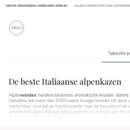
GRATIS VERZENDING HIERBOVEN €990,00
MEER DAN 900 POSITIEVE RECENSIES
MENU
Typische 
Typische producten
Kaas
Alpenkazen
De beste Italiaanse alpenkazen
Alpen
weiden
, heldere bloemen, aromatische kruiden, distels
Valtellina dat meer dan 2000 meter hoogte bereikt. Uit deze
september, voordat de transhumantie naar de heuvels of de v
geschilderd lijken. Rijk aan bètacaroteen en aroma's van de 
maanden
rijping in grotten
.