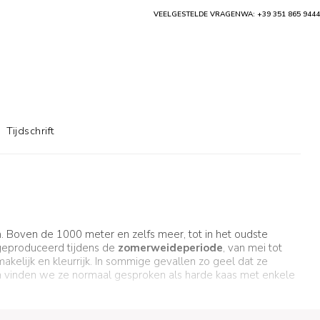
VEELGESTELDE VRAGEN
WA: +39 351 865 9444
Tijdschrift
n
. Boven de 1000 meter en zelfs meer, tot in het oudste
 geproduceerd tijdens de
zomerweideperiode
, van mei tot
makelijk en kleurrijk. In sommige gevallen zo geel dat ze
vinden we ze normaal gesproken als harde kaas met enkele