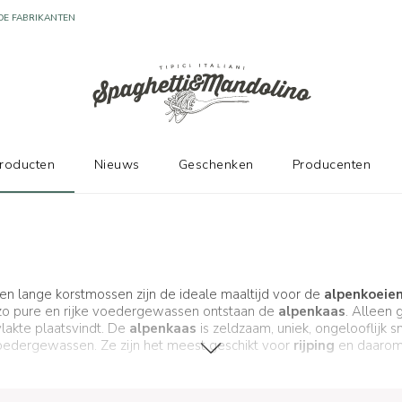
producten
Nieuws
Geschenken
Producenten
 en lange korstmossen zijn de ideale maaltijd voor de
alpenkoeie
 zo pure en rijke voedergewassen ontstaan de
alpenkaas
. Alleen
lakte plaatsvindt. De
alpenkaas
is zeldzaam, uniek, ongelooflijk s
voedergewassen. Ze zijn het meest geschikt voor
rijping
en daarom 