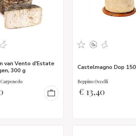
n van Vento d'Estate
Castelmagno Dop 150
gen, 300 g
a Carpenedo
Beppino Occelli
0
€
13,40