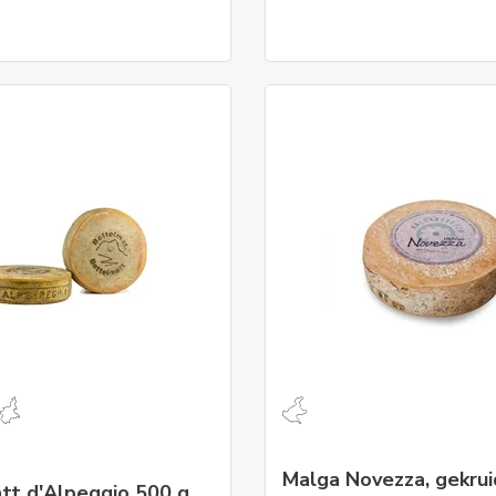
Malga Novezza, gekru
tt d'Alpeggio 500 g