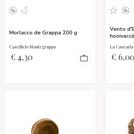
Vento d'
Morlacco de Grappa 200 g
hooivacci
Caseificio Montegrappa
La Caseari
€
4,30
€
6,0