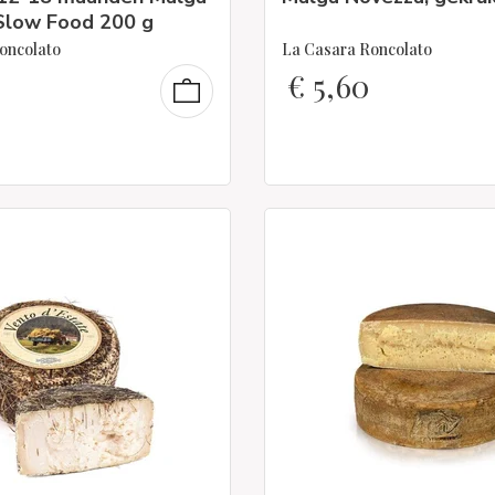
 Slow Food 200 g
oncolato
La Casara Roncolato
€
5,60