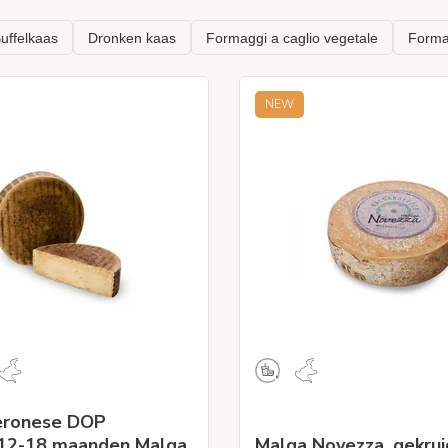
NEW
eronese DOP
/12-18 maanden Malga
Malga Novezza, gekrui