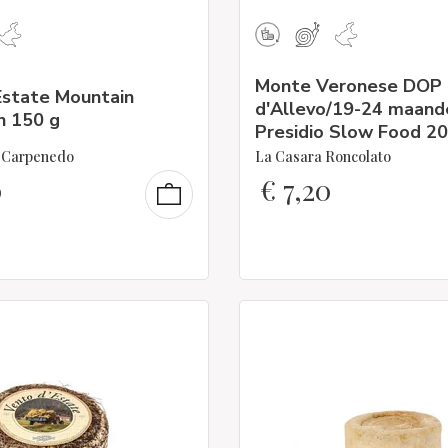
Monte Veronese DOP
Estate Mountain
d'Allevo/19-24 maand
n 150 g
Presidio Slow Food 20
a Carpenedo
La Casara Roncolato
0
€
7,20