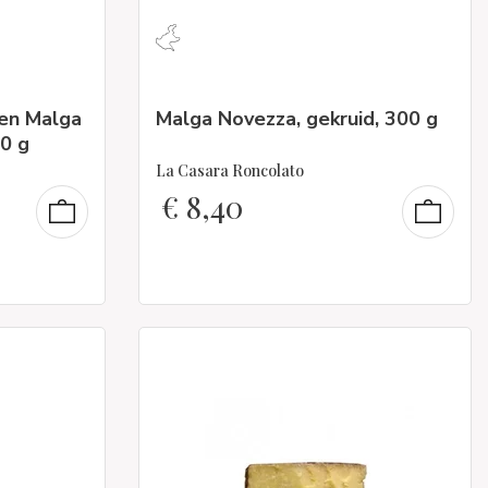
en Malga
Malga Novezza, gekruid, 300 g
0 g
La Casara Roncolato
€
8,40