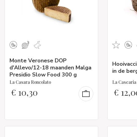
Monte Veronese DOP
Hooivacci
d'Allevo/12-18 maanden Malga
in de ber
Presidio Slow Food 300 g
La Casara Roncolato
La Caseari
€
10,30
€
12,0