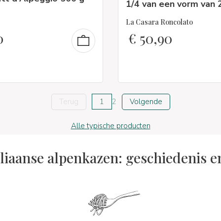
1/4 van een vorm van 
La Casara Roncolato
0
€
50,90
Terug
1
2
Volgende
Alle typische producten
aliaanse alpenkazen: geschiedenis e