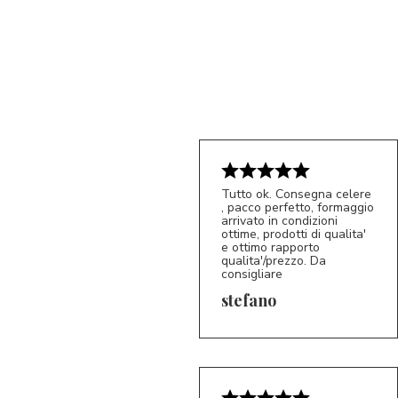
Tutto ok. Consegna celere
, pacco perfetto, formaggio
5/5
arrivato in condizioni
S*
ottime, prodotti di qualita'
e ottimo rapporto
qualita'/prezzo. Da
consigliare
stefano