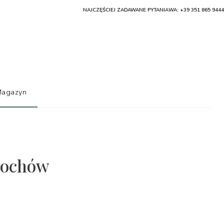
NAJCZĘŚCIEJ ZADAWANE PYTANIA
WA: +39 351 865 9444
agazyn
łochów