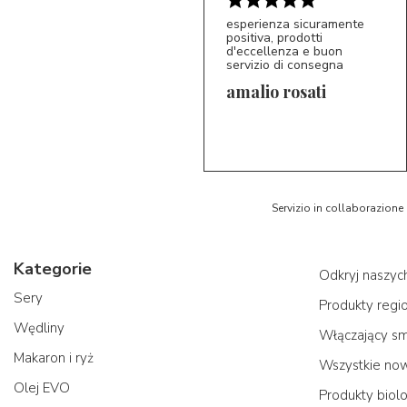
esperienza sicuramente
positiva, prodotti
5/5
d'eccellenza e buon
AR
servizio di consegna
amalio rosati
Servizio in collaborazione
Kategorie
Odkryj naszy
Sery
Produkty regi
Wędliny
Włączający s
Makaron i ryż
Wszystkie no
Olej EVO
Produkty biol