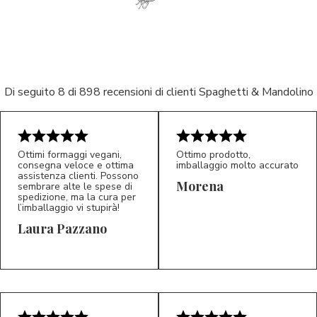
Di seguito 8 di 898 recensioni di clienti Spaghetti & Mandolino
Ottimi formaggi vegani,
Ottimo prodotto,
consegna veloce e ottima
imballaggio molto accurato
5/5
5/5
assistenza clienti. Possono
LP
M*
Morena
sembrare alte le spese di
spedizione, ma la cura per
l’imballaggio vi stupirà!
Laura Pazzano