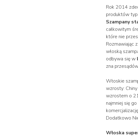
Rok 2014 zdec
produktów typ
Szampany sta
całkowitym ś
które nie przes
Rozmawiając z 
włoską szampan
odbywa się w
zna przesądów
Włoskie szamp
wzrosty: Chin
wzrostem o 21%
najmniej się 
komercjalizację
Dodatkowo Nie
Włoska super