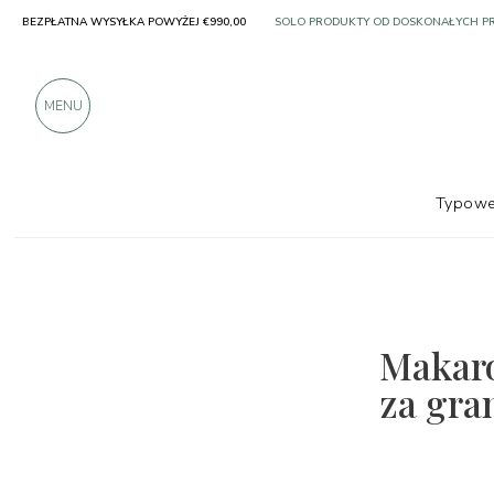
BEZPŁATNA WYSYŁKA POWYŻEJ €990,00
SOLO PRODUKTY OD DOSKONAŁYCH 
PONAD 900 POZYTYWNYCH RECENZJI
MENU
Typowe
Makaro
za gra