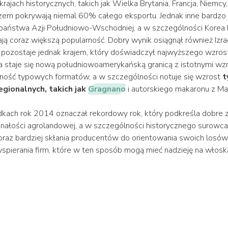
rajach historycznych, takich jak Wielka Brytania, Francja, Niemcy,
azem pokrywają niemal 60% całego eksportu. Jednak inne bardz
ak państwa Azji Południowo-Wschodniej, a w szczególności Korea
ją coraz większą popularność. Dobry wynik osiągnął również Izr
pozostaje jednak krajem, który doświadczył najwyższego wzros
 staje się nową południowoamerykańską granicą z istotnymi wz
ność typowych formatów, a w szczególności notuje się wzrost
t
gionalnych, takich jak
Gragnano
i autorskiego makaronu z Ma
kach rok 2014 oznaczał rekordowy rok, który podkreśla dobre 
nałości agrolandowej, a w szczególności historycznego surowca 
oraz bardziej skłania producentów do orientowania swoich losów 
spierania firm, które w ten sposób mogą mieć nadzieję na wło