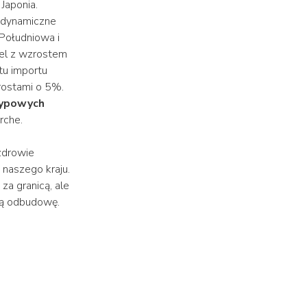
 Japonia.
o dynamiczne
 Południowa i
ael z wzrostem
tu importu
rostami o 5%.
ypowych
rche.
zdrowie
naszego kraju.
za granicą, ale
ską odbudowę.