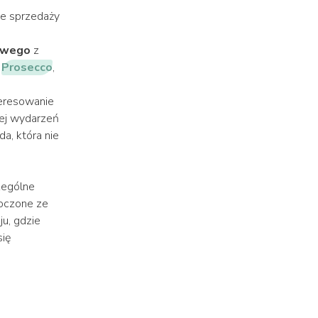
ie sprzedaży
owego
z
z
Prosecco
,
teresowanie
cej wydarzeń
da, która nie
zególne
noczone ze
u, gdzie
się