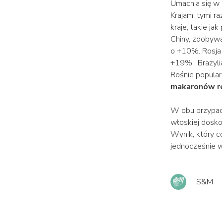
Umacnia się w k
Krajami tymi r
kraje, takie j
Chiny, zdobywa
o +10%. Rosja 
+19%. Brazylia
Rośnie popular
makaronów re
W obu przypad
włoskiej dosko
Wynik, który c
jednocześnie w
S&M