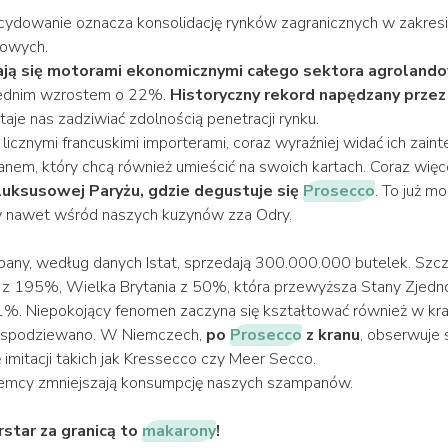
ydowanie oznacza konsolidację rynków zagranicznych w zakres
owych.
ją się motorami ekonomicznymi całego sektora agroland
rednim wzrostem o 22%.
Historyczny rekord napędzany prze
taje nas zadziwiać zdolnością penetracji rynku.
licznymi francuskimi importerami, coraz wyraźniej widać ich zain
em, który chcą również umieścić na swoich kartach. Coraz wię
luksusowej Paryżu, gdzie degustuje się
Prosecco
. To już mo
 nawet wśród naszych kuzynów zza Odry.
any, według danych Istat, sprzedają 300.000.000 butelek. Szc
y z 195%, Wielka Brytania z 50%, która przewyższa Stany Zjed
. Niepokojący fenomen zaczyna się kształtować również w kraj
go spodziewano. W Niemczech,
po
Prosecco
z kranu
, obserwuje 
 imitacji takich jak Kressecco czy Meer Secco.
mcy zmniejszają konsumpcję naszych szampanów.
star za granicą to
makarony
!