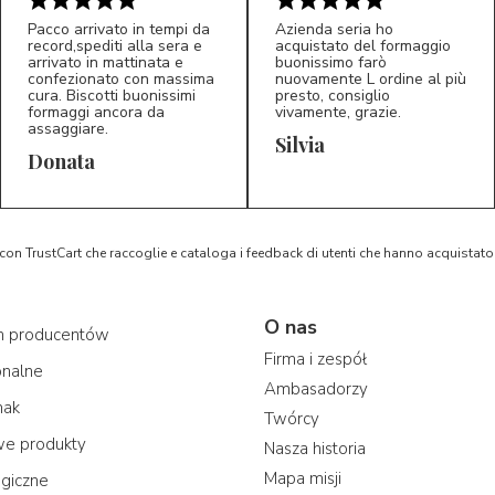
Pacco arrivato in tempi da
Azienda seria ho
record,spediti alla sera e
acquistato del formaggio
5/5
5/5
arrivato in mattinata e
buonissimo farò
D*
S*
confezionato con massima
nuovamente L ordine al più
cura. Biscotti buonissimi
presto, consiglio
formaggi ancora da
vivamente, grazie.
assaggiare.
Silvia
Donata
 con TrustCart che raccoglie e cataloga i feedback di utenti che hanno acquista
O nas
ch producentów
Firma i zespół
onalne
Ambasadorzy
mak
Twórcy
we produkty
Nasza historia
Mapa misji
ogiczne