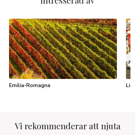
intresserad av
Emilia-Romagna
Lig
Vi rekommenderar att njuta