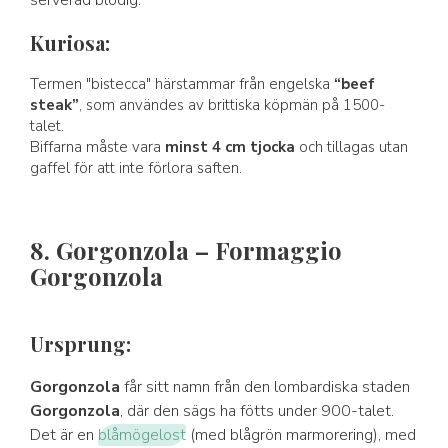
serverad blodig.
Kuriosa:
Termen "bistecca" härstammar från engelska
“beef
steak”
, som användes av brittiska köpmän på 1500-
talet.
Biffarna måste vara
minst 4 cm tjocka
och tillagas utan
gaffel för att inte förlora saften.
8. Gorgonzola – Formaggio
Gorgonzola
Ursprung:
Gorgonzola
får sitt namn från den lombardiska staden
Gorgonzola
, där den sägs ha fötts under 900-talet.
Det är en
blåmögelost
(med blågrön marmorering), med