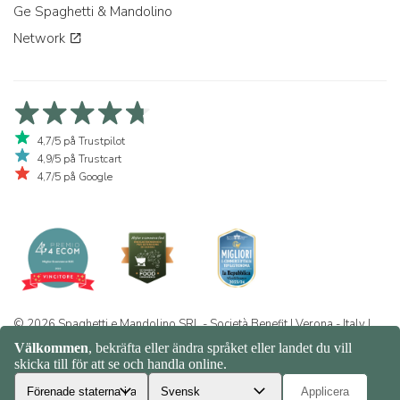
Ge Spaghetti & Mandolino
Network
4,7/5 på Trustpilot
4,9/5 på Trustcart
4,7/5 på Google
© 2026 Spaghetti e Mandolino SRL - Società Benefit | Verona - Italy |
+39 351 865 9444 | P.I. IT04913730232 | Certificazione BIO: IT-BIO-
016.380-0110744.2026.001 | REA VR-455804 |
Integritet och
cookiepolicy
|
Sitemap