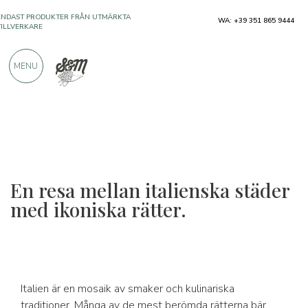
ENDAST PRODUKTER FRÅN UTMÄRKTA
WA: +39 351 865 9444
TILLVERKARE
MENU
ÖVER 900 POSITIVA RECENSIONER
En resa mellan italienska städer
med ikoniska rätter.
Italien är en mosaik av smaker och kulinariska
traditioner. Många av de mest berömda rätterna bär