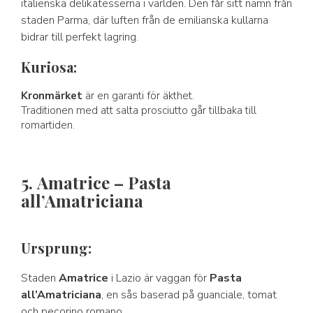
italienska delikatesserna i världen. Den får sitt namn från
staden Parma, där luften från de emilianska kullarna
bidrar till perfekt lagring.
Kuriosa:
Kronmärket
är en garanti för äkthet.
Traditionen med att salta prosciutto går tillbaka till
romartiden.
5. Amatrice – Pasta
all’Amatriciana
Ursprung:
Staden
Amatrice
i Lazio är vaggan för
Pasta
all’Amatriciana
, en sås baserad på guanciale, tomat
och pecorino romano.