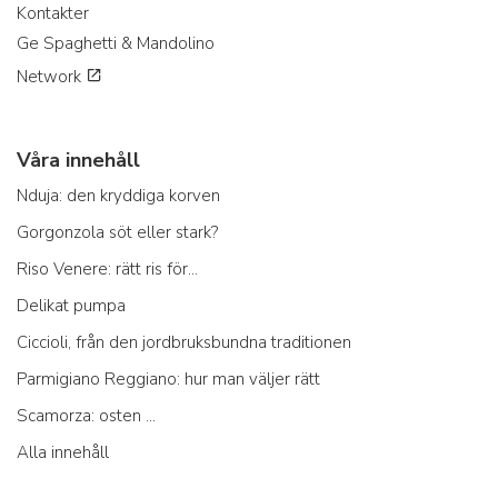
Kontakter
Ge Spaghetti & Mandolino
Network
Våra innehåll
Nduja: den kryddiga korven
Gorgonzola söt eller stark?
Riso Venere: rätt ris för...
Delikat pumpa
Ciccioli, från den jordbruksbundna traditionen
Parmigiano Reggiano: hur man väljer rätt
Scamorza: osten ...
Alla innehåll