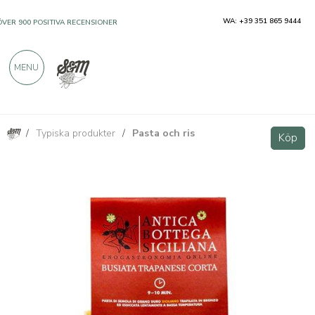
WA: +39 351 865 9444
ÖVER 900 POSITIVA RECENSIONER
MENU
/
Typiska produkter
/
Pasta och ris
Pasta Busiata Trapanese kort 500g
Köp
Köp