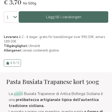
€
3,70
för 500g
Lägg till i varukorgen
Leverans i:
2 - 4 dagar, gratis för beställningar över 990,00€, annars
189,00€
Tillgänglighet:
Utmärkt
Allergener:
cereali contenenti glutine
4.8 / 5
Pasta Busiata Trapanese kort 500g
La
pasta
Busiata Trapanese di Antica Bottega Siciliana è
una
prelibatezza artigianale tipica dell'autentica
tradizione siciliana.
Lavorata a mano con maestria, questa pasta
a forma di