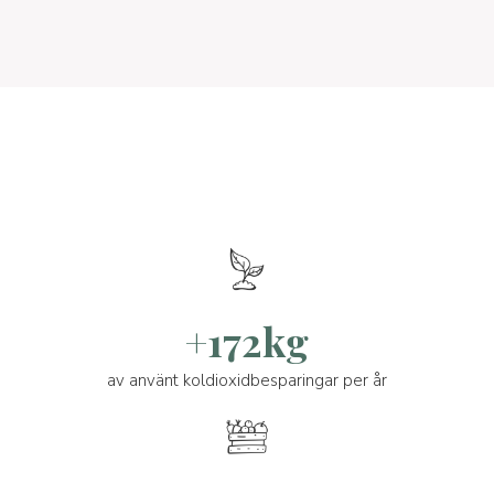
+172kg
av använt koldioxidbesparingar per år