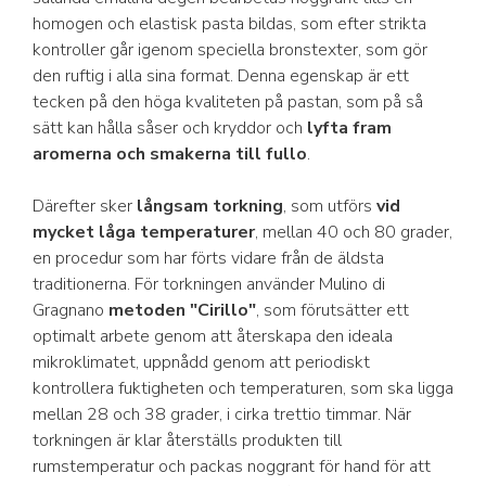
homogen och elastisk pasta bildas, som efter strikta
kontroller går igenom speciella bronstexter, som gör
den ruftig i alla sina format. Denna egenskap är ett
tecken på den höga kvaliteten på pastan, som på så
sätt kan hålla såser och kryddor och
lyfta fram
aromerna och smakerna till fullo
.
Därefter sker
långsam torkning
, som utförs
vid
mycket låga temperaturer
, mellan 40 och 80 grader,
en procedur som har förts vidare från de äldsta
traditionerna. För torkningen använder Mulino di
Gragnano
metoden "Cirillo"
, som förutsätter ett
optimalt arbete genom att återskapa den ideala
mikroklimatet, uppnådd genom att periodiskt
kontrollera fuktigheten och temperaturen, som ska ligga
mellan 28 och 38 grader, i cirka trettio timmar. När
torkningen är klar återställs produkten till
rumstemperatur och packas noggrant för hand för att