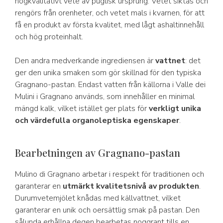
högkvalitativt vete av puglisk ursprung. Vetet siktas och
rengörs från orenheter, och vetet mals i kvarnen, för att
få en produkt av första kvalitet, med lågt ashaltinnehåll
och hög proteinhalt.
Den andra medverkande ingrediensen är
vattnet
: det
ger den unika smaken som gör skillnad för den typiska
Gragnano-pastan. Endast vatten från källorna i Valle dei
Mulini i Gragnano används, som innehåller en minimal
mängd kalk, vilket istället ger plats för
verkligt unika
och värdefulla organoleptiska egenskaper
.
Bearbetningen av Gragnano-pastan
Mulino di Gragnano arbetar i respekt för traditionen och
garanterar en
utmärkt kvalitetsnivå av produkten
.
Durumvetemjölet knådas med källvattnet, vilket
garanterar en unik och oersättlig smak på pastan. Den
sålunda erhållna degen bearbetas noggrant tills en