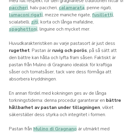
Med full respekt för den gragnanese traditionen hittar vi
paccheri
, halv paccheri,
calamarata
, penne rigati,
lumaconi rigati
, mezze maniche rigate,
fusilletti
,
scialatielli,
ziti
, korta och långa mafaldine,
spaghettoni
, linguine och mycket mer.
Huvudkarakteristiken av varje pastasort är just dess
rugethet
. Pastan är
ruvig och porös
, på så sätt att
den bättre kan hålla och lyfta fram såsen. Faktiskt är
pastan från Mulino di Gragnano idealisk för kraftiga
såser och tomatsåser, tack vare dess förmåga att
absorbera kryddningen.
En annan fördel med kokningen ges av de långa
torkningstiderna: denna procedur garanterar en
bättre
hållbarhet av pastan under tillagningen
, vilket
säkerställer dess styrka och integritet i formen.
Pastan från
Mulino di Gragnano
är utmärkt med