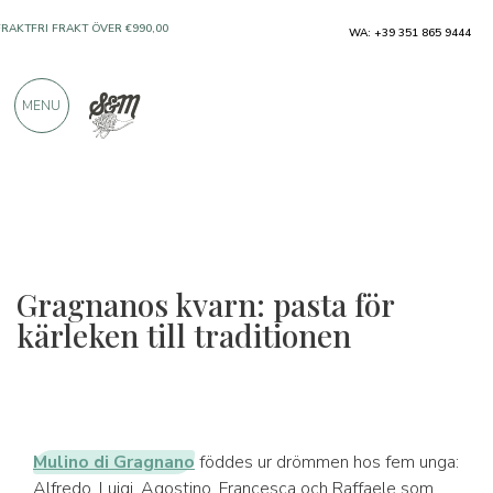
ENDAST PRODUKTER FRÅN UTMÄRKTA
WA: +39 351 865 9444
TILLVERKARE
MENU
ÖVER 900 POSITIVA RECENSIONER
Gragnanos kvarn: pasta för
kärleken till traditionen
Mulino di Gragnano
föddes ur drömmen hos fem unga:
Alfredo, Luigi, Agostino, Francesca och Raffaele som,