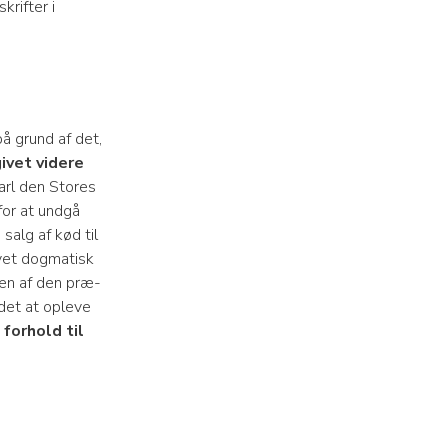
rifter i
å grund af det,
givet videre
Karl den Stores
for at undgå
salg af kød til
evet dogmatisk
ngen af den præ-
ndet at opleve
 forhold til