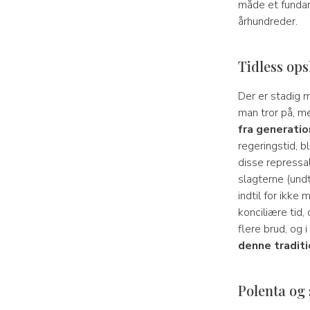
måde et fundam
århundreder.
Tidless ops
Der er stadig m
man tror på, me
fra generatio
regeringstid, b
disse repressal
slagterne (und
indtil for ikke 
konciliære tid,
flere brud, og 
denne traditi
Polenta og 