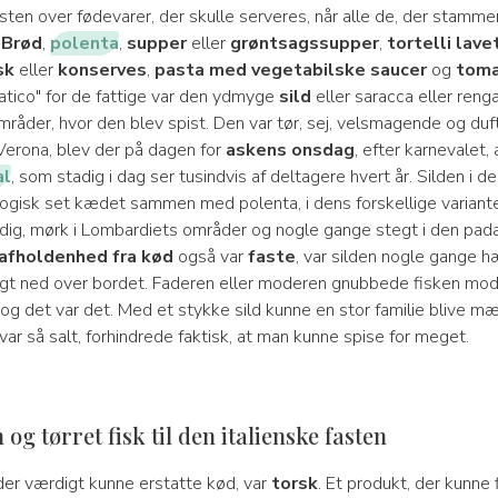
sten over fødevarer, der skulle serveres, når alle de, der stammer
?
Brød
,
polenta
,
supper
eller
grøntsagssupper
,
tortelli lave
sk
eller
konserves
,
pasta med vegetabilske saucer
og
toma
ico" for de fattige var den ydmyge
sild
eller saracca eller reng
mråder, hvor den blev spist. Den var tør, sej, velsmagende og duft
 Verona, blev der på dagen for
askens onsdag
, efter karnevalet,
al
, som stadig i dag ser tusindvis af deltagere hvert år. Silden i d
 logisk set kædet sammen med polenta, i dens forskellige variant
nedig, mørk i Lombardiets områder og nogle gange stegt i den pad
afholdenhed fra kød
også var
faste
, var silden nogle gange h
gt ned over bordet. Faderen eller moderen gnubbede fisken mo
 og det var det. Med et stykke sild kunne en stor familie blive m
var så salt, forhindrede faktisk, at man kunne spise for meget.
og tørret fisk til den italienske fasten
der værdigt kunne erstatte kød, var
torsk
. Et produkt, der kunne 