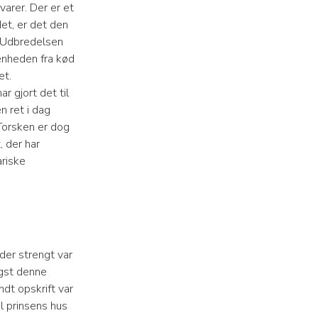
varer. Der er et
et, er det den
d. Udbredelsen
denheden fra kød
et.
 gjort det til
n ret i dag
 Torsken er dog
, der har
ariske
der strengt var
igst denne
ndt opskrift var
l prinsens hus