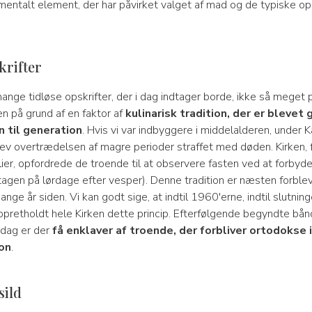
entalt element, der har påvirket valget af mad og de typiske opsk
krifter
ange tidløse opskrifter, der i dag indtager borde, ikke så meget p
n på grund af en faktor af
kulinarisk tradition, der er blevet 
n til generation
. Hvis vi var indbyggere i middelalderen, under 
lev overtrædelsen af magre perioder straffet med døden. Kirken, 
ier, opfordrede de troende til at observere fasten ved at forbyde 
tagen på lørdage efter vesper). Denne tradition er næsten forbl
mange år siden. Vi kan godt sige, at indtil 1960'erne, indtil slutni
 opretholdt hele Kirken dette princip. Efterfølgende begyndte bå
i dag er der
få enklaver af troende, der forbliver ortodokse i
on
.
sild