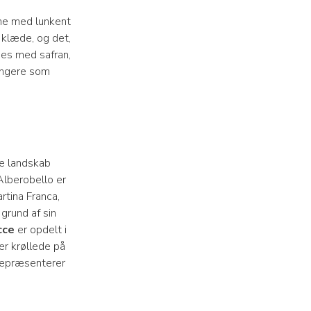
rne med lunkent
 klæde, og det,
des med safran,
fungere som
de landskab
Alberobello er
rtina Franca,
grund af sin
cce
er opdelt i
er krøllede på
epræsenterer