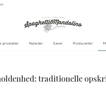
TER
e produkter
Nyheder
Gaver
Producenter
M
ldenhed: traditionelle opskrif