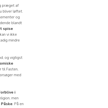
g præget af
bliver løftet.
elementer og
ldende blandt
t spise
kan vi ikke
tadig mindre
d, og vigtigst
nomiske
til Fasten,
i forsøger med
forblive i
eligion, men
e Påske
. På en