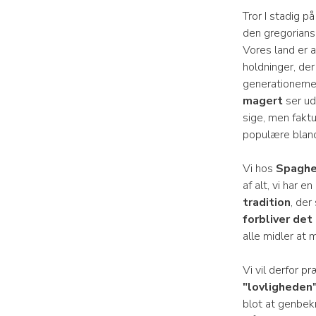
Tror I stadig p
den gregoriansk
Vores land er 
holdninger, der
generationerne.
magert
ser ud 
sige, men fakt
populære bland
Vi hos
Spaghe
af alt, vi har e
tradition
, der
forbliver det
alle midler at 
Vi vil derfor 
"lovligheden" 
blot at genbek