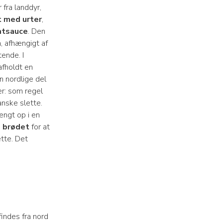
 fra landdyr,
t med urter
,
tsauce
. Den
a, afhængigt af
ende. I
 afholdt en
en nordlige del
er: som regel
anske slette.
ængt op i en
d
brødet
for at
ætte. Det
findes fra nord