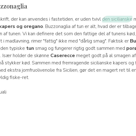
uzzonaglia
krift, der kan anvendes i fastetiden, er uden tvivl
den sicilianske
m
 kapers og oregano
. Buzzonaglia af tun er alt, hvad der er tilba
 af tunen. Vi kan definere det som den fattige del af tunens kø
et i madlavning, rimer "fattig" ikke med "dårlig smag". Faktisk er
Bu
 den typiske
tun
smag og fungerer rigtig godt sammen med
por
d
. Især holder de skønne
Caserecce
meget godt på al smagen af 
 stykker kød. Sammen med fremragende sicilianske kapers og f
d ekstra jomfruolivenolie fra Sicilien, gør det en magert ret til 
ldig fiske-ret.
ali