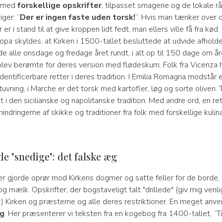
t, med
forskellige opskrifter
, tilpasset smagene og de lokale rå
iger: “
Der er ingen faste uden torsk!
“. Hvis man tænker over d
 er i stand til at give kroppen lidt fedt, man ellers ville få fra kø
ropa skyldes, at Kirken i 1500-tallet besluttede at udvide afhol
de alle onsdage og fredage året rundt, i alt op til 150 dage om år
lev berømte for deres version med flødeskum. Folk fra Vicenza har
dentificerbare retter i deres tradition. I Emilia Romagna modstår e
stuvning, i Marche er det torsk med kartofler, løg og sorte oliven.
t i den sicilianske og napolitanske tradition. Med andre ord, en ret
indringerne af skikke og traditioner fra folk med forskellige kulin
e "snedige": det falske æg
r gjorde oprør mod Kirkens dogmer og satte feller for de borde, 
 og mælk. Opskrifter, der bogstaveligt talt "drillede" (giv mig venl
t) Kirken og præsterne og alle deres restriktioner. En meget anve
g
. Her præsenterer vi teksten fra en kogebog fra 1400-tallet, “Ti