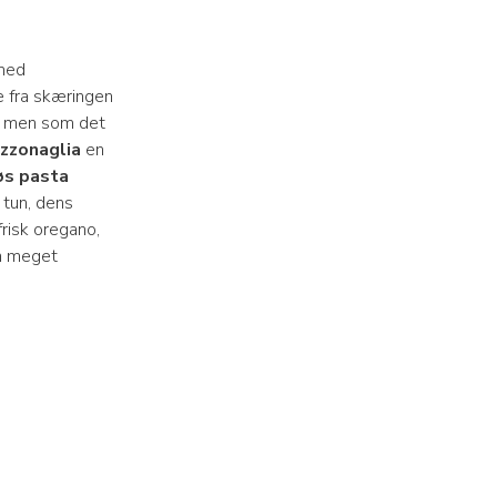
ed
ge fra skæringen
d, men som det
zzonaglia
en
øs pasta
tun, dens
risk oregano,
en meget