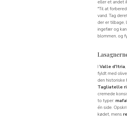
eller et andet i
"Til at forber
vand. Tag dere
der er tilbage,
ingefær og kan
blommen, og fy
Lasagnerne
I
Valle d'Itria
,
fyldt med oliv
den historiske 
Tagliatelle r
cremede konsis
to typer:
mafa
én side. Opskr
kødet, mens
r