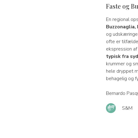
Faste og B
En regional ops
Buzzonaglia,
og udskæringen
ofte er tilfæld
ekspression af
typisk fra sy
krummer og små
hele dryppet me
behagelig og fy
Bernardo Pasqu
S&M