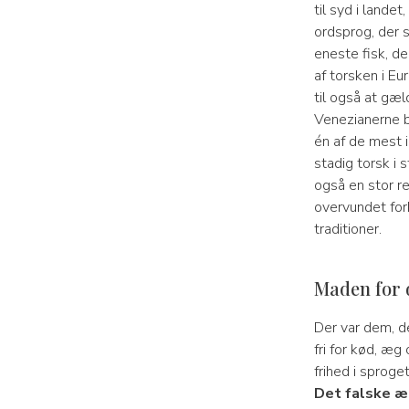
til syd i lande
ordsprog, der s
eneste fisk, der
af torsken i Eu
til også at gæl
Venezianerne b
én af de mest i
stadig torsk i 
også en stor re
overvundet forh
traditioner.
Maden for d
Der var dem, de
fri for kød, æg
frihed i sproge
Det falske æ