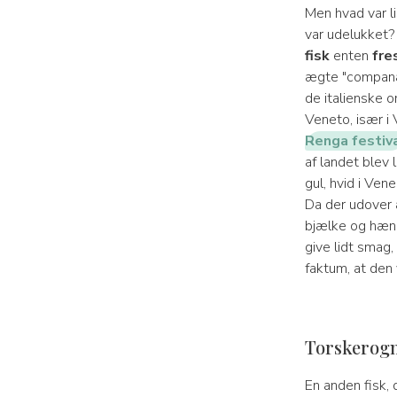
Men hvad var li
var udelukket
fisk
enten
fre
ægte "companat
de italienske o
Veneto, især i
Renga festiv
af landet blev
gul, hvid i Ve
Da der udover
bjælke og hæn
give lidt smag,
faktum, at den 
Torskerogn 
En anden fisk, 