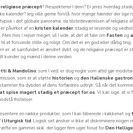
å
religiøse præcept
? Respekterer I dem? Er jeres hverdag stadi
e kalender? Jeg ville gerne forstå, hvor mange hænder der lige nu 
atypisk i det globale panorama, da tilstedeværelsen af religiøse 
 er påvirket af en
kristen kalender
, stadig er levende og vedho
 Men hvis I rejser meget, vil I vide, at det at tale om
Fasten
og
a
til at forsvinde stille og roligt. Om det er en god eller dårlig ting, 
um er, at samfundet er ændret dybt, og de religiøse præcept er s
t kvinder og mænd i denne verden.
tti & Mandolino
, som I ved, er dog nogle som altid gør modstan
n mission, som er at støtte
historien
og
den italienske gastro
 stammer fra dybden af dens forfædres udtryk. Så når det kommer 
 at spise magert stadig et præcept for os
. Vi kan sige, at v
modstå fristelser.
præsentere en række produkter, som I kan tilberede i køkkenet og
i liturgisk tid
. Logisk set ønsker vi ikke at diskriminere nogen r
ræfte en gammel skik, der ligger fem uger forud for
Den Hellig