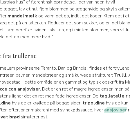
llustriøs hus” af florentinsk oprindelse... der var ingen tvivl!
ede ægget, lav et hul, fjern blommen og æggehvide og skyl skalle
fter
mandelmælk
og varm det op, indtil det koger. Klem det i et
 læg det på en tallerken. Reducer det som sukker, og en del blan
el. Læg derefter hviden i skallen, og i midten blommen, som vil 
ld det op med mere hvidt"
 fra trullerne
 mellem provinserne Taranto, Bari og Brindisi, findes et fortryllen
entræer, palmer, mandeltræer og små kurvede strukturer:
Trulli
. 
hovedstad. I dette område er en gammel og typisk opskrift fra Ma
icce con ansjoviser
. Det er en ret af magre ingredienser, men på 
tens ligner det en ret med fede ingredienser. De
tagliatelle ri
ldine
hvis de er krøllede på begge sider,
tripoldine
hvis de kun 
iften efterligner makaroni med svinekødssauce, hvor
ansjoviser
r
evet brød
simulerer ost.