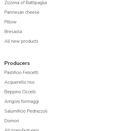
Zizzona of Battipaglia
Parmesan cheese
Pillow
Bresaola
All new products
Producers
Pastificio Felicetti
Acquerello riso
Beppino Occelli
Arrigoni formaggi
Salumificio Pedrazzoli
Domori
All manufacturers