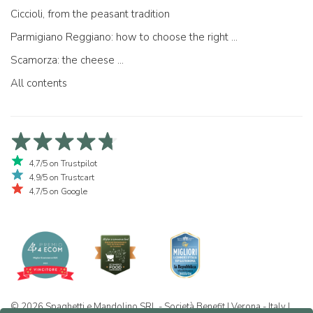
Ciccioli, from the peasant tradition
Parmigiano Reggiano: how to choose the right one
Scamorza: the cheese ...
All contents
4,7/5 on Trustpilot
4,9/5 on Trustcart
4,7/5 on Google
© 2026 Spaghetti e Mandolino SRL - Società Benefit | Verona - Italy |