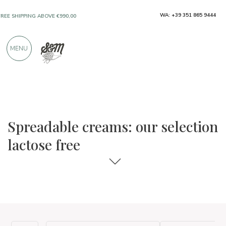
WA: +39 351 865 9444
ONLY PRODUCTS FROM EXCELLENT
MANUFACTURERS
MENU
OVER 900 POSITIVE REVIEWS
The food and wine selections
Lactose free
Spreadable creams: our selection
lactose free