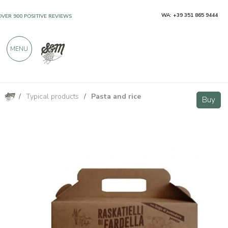
WA: +39 351 865 9444
OVER 900 POSITIVE REVIEWS
MENU
/
Typical products
/
Pasta and rice
Fardella pasta with ready tomato sauce
Buy
Buy