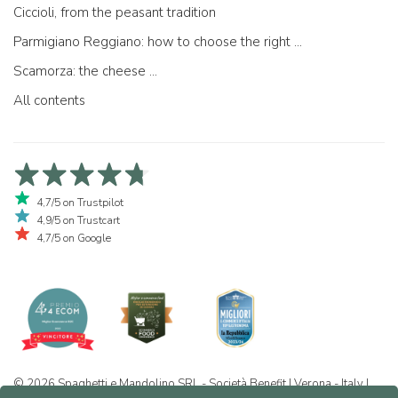
Ciccioli, from the peasant tradition
Parmigiano Reggiano: how to choose the right one
Scamorza: the cheese ...
All contents
4,7/5 on Trustpilot
4,9/5 on Trustcart
4,7/5 on Google
© 2026 Spaghetti e Mandolino SRL - Società Benefit | Verona - Italy |