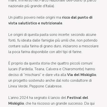
mare, immerso nel Parco Nazionale delPollino (il parco
nazionale più grande d’Italia).
Un piatto povero nelle origini ma
ricco dal punto di
vista salutistico e nutrizionale
.
Le origini di questa pasta sono incerte: secondo alcune
fonti, fu ideata dalle famiglie più umili che, non potendo
contare sulla farina di grano duro, iniziarono a mescolare
la poca farina disponibile con altri tipi di farine.
È proprio da questa storia che quattro piccoli comuni
lucani (Fardella, Teana, Calvera e Chiaromonte) hanno
deciso di “mischiarsi” e dare vita alla
Via del Miskiglio
,
un progetto sostenuto anche dal noto conduttore di
Linea Verde, Peppone Calabrese.
L’anno 2024 ha segnato il lancio del
Festival del
Miskiglio
, che ha riscosso un grande successo. Da qui