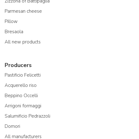
Zizzona of Battipaglia
Parmesan cheese
Pillow
Bresaola
All new products
Producers
Pastificio Felicetti
Acquerello riso
Beppino Occelli
Arrigoni formaggi
Salumificio Pedrazzoli
Domori
All manufacturers