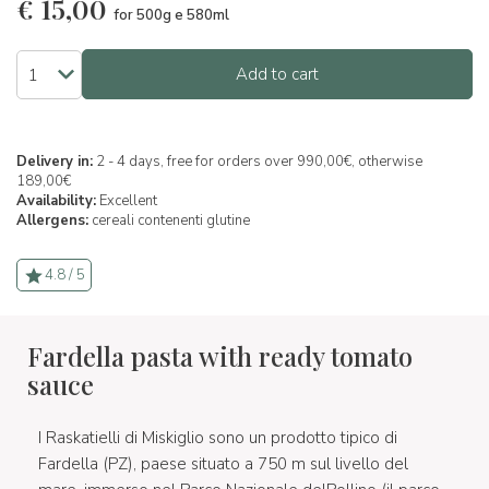
€
15,00
for 500g e 580ml
Add to cart
Delivery in:
2 - 4 days, free for orders over 990,00€, otherwise
189,00€
Availability:
Excellent
Allergens:
cereali contenenti glutine
4.8 / 5
Fardella pasta with ready tomato
sauce
I Raskatielli di Miskiglio sono un prodotto tipico di
Fardella (PZ), paese situato a 750 m sul livello del