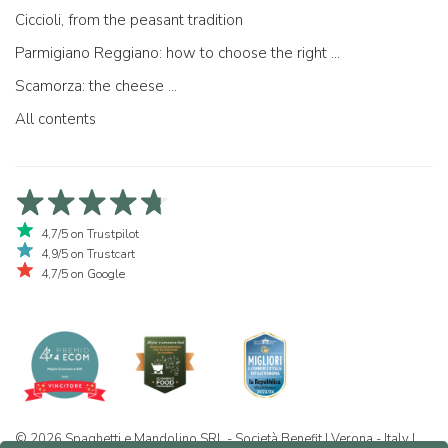
Ciccioli, from the peasant tradition
Parmigiano Reggiano: how to choose the right one
Scamorza: the cheese ...
All contents
4,7/5 on Trustpilot
4,9/5 on Trustcart
4,7/5 on Google
© 2026 Spaghetti e Mandolino SRL - Società Benefit | Verona - Italy |