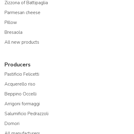
Zizzona of Battipaglia
Parmesan cheese
Pillow
Bresaola
All new products
Producers
Pastificio Felicetti
Acquerello riso
Beppino Occelli
Arrigoni formaggi
Salumificio Pedrazzoli
Domori
All manufacturers