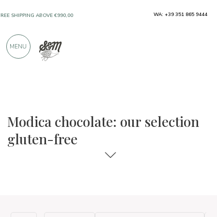
FREE SHIPPING ABOVE €990,00
WA: +39 351 865 9444
ONLY PRODUCTS FROM EXCELLENT
MANUFACTURERS
MENU
OVER 900 POSITIVE REVIEWS
The food and wine selections
Gluten-free
Modica chocolate: our selection
gluten-free