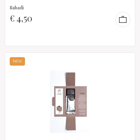
Sabadì
€
4,50
NEW