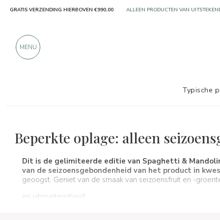
GRATIS VERZENDING HIERBOVEN €990,00
MEER DAN 900 POSITIEVE RECENSIES
MENU
Typische 
De keuzes voor eten en wijn
Beperkte editie
Beperkte oplage: alleen seizoen
Dit is de gelimiteerde editie van Spaghetti & Mandolin
van de seizoensgebondenheid van het product in kwes
geoogst. Geniet van de smaak van seizoensfruit en -groente
en uitmuntendheid!