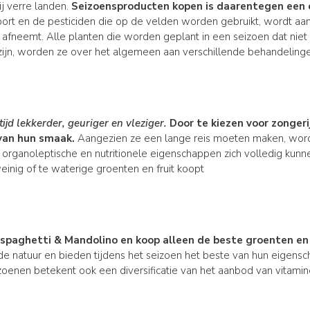
j verre landen.
Seizoensproducten kopen is daarentegen een 
sport en de pesticiden die op de velden worden gebruikt, wordt aa
afneemt. Alle planten die worden geplant in een seizoen dat niet h
zijn, worden ze over het algemeen aan verschillende behandelinge
ijd lekkerder, geuriger en vleziger.
Door te kiezen voor zongeri
 van hun smaak.
Aangezien ze een lange reis moeten maken, word
 organoleptische en nutritionele eigenschappen zich volledig kunn
weinig of te waterige groenten en fruit koopt
spaghetti & Mandolino en koop alleen de beste groenten en 
de natuur en bieden tijdens het seizoen het beste van hun eigens
zoenen betekent ook een diversificatie van het aanbod van vitami