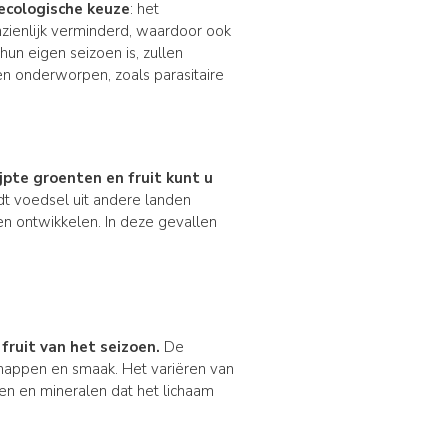
ecologische keuze
: het
nzienlijk verminderd, waardoor ook
un eigen seizoen is, zullen
n onderworpen, zoals parasitaire
jpte groenten en fruit kunt u
t voedsel uit andere landen
en ontwikkelen. In deze gevallen
fruit van het seizoen.
De
chappen en smaak. Het variëren van
nen en mineralen dat het lichaam