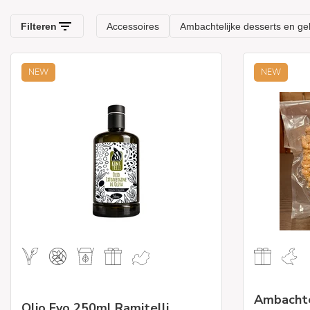
NEW
NEW
Ambachtel
Olio Evo 250ml Ramitelli