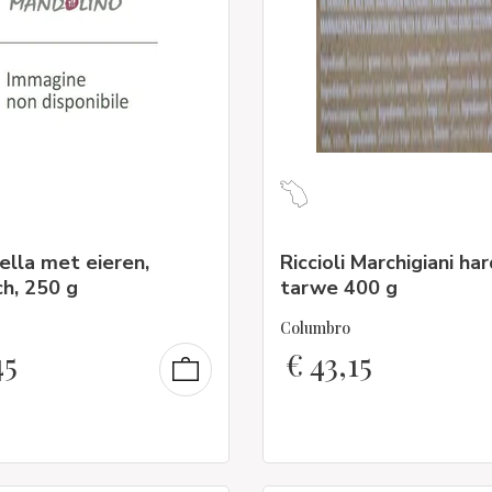
lla met eieren,
Riccioli Marchigiani ha
ch, 250 g
tarwe 400 g
Columbro
45
€
43,15