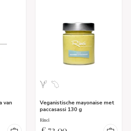
a van
Veganistische mayonaise met
paccasassi 130 g
Rinci
€
72,00