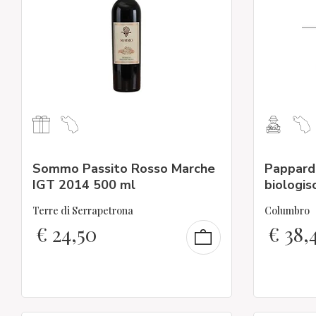
Sommo Passito Rosso Marche
Papparde
IGT 2014 500 ml
biologis
Terre di Serrapetrona
Columbro
€
24,50
€
38,