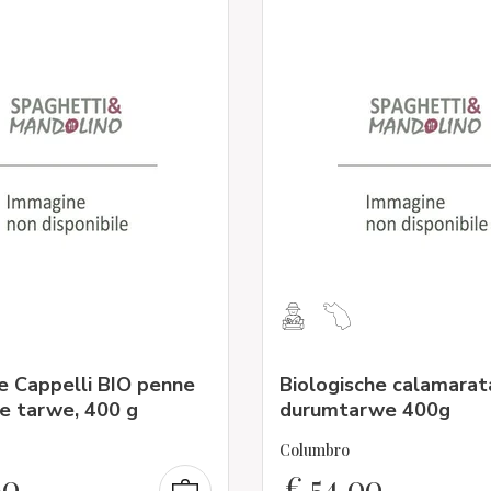
e Cappelli BIO penne
Biologische calamarat
e tarwe, 400 g
durumtarwe 400g
Columbro
80
€
54,00