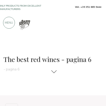
ONLY PRODUCTS FROM EXCELLENT
WA: +39 351 865 9444
MANUFACTURERS
MENU
OVER 900 POSITIVE REVIEWS
Wines, beers and spirits
Vini rossi
The best red wines - pagina 6
- pagina 6