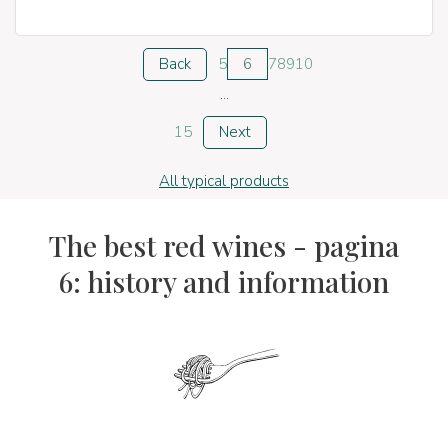
Back
5
6
7
8
9
10
...
15
Next
All typical products
The best red wines - pagina
6: history and information