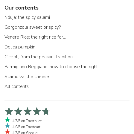
Our contents
Nduja: the spicy salami
Gorgonzola sweet or spicy?
Venere Rice: the right rice for...
Delica pumpkin
Ciccioli, from the peasant tradition
Parmigiano Reggiano: how to choose the right one
Scamorza: the cheese ...
All contents
4,7/5 on Trustpilot
4,9/5 on Trustcart
4,7/5 on Google