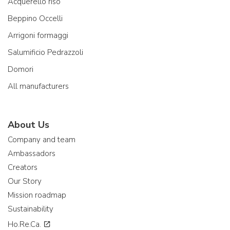
Acquerello riso
Beppino Occelli
Arrigoni formaggi
Salumificio Pedrazzoli
Domori
All manufacturers
About Us
Company and team
Ambassadors
Creators
Our Story
Mission roadmap
Sustainability
Ho.Re.Ca.