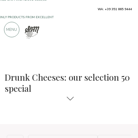
ONLY PRODUCTS FROM EXCELLENT
WA: +39 351 865 9444
MANUFACTURERS
MENU
OVER 900 POSITIVE REVIEWS
The food and wine selections
50 Special
Drunk Cheeses: our selection 50
special