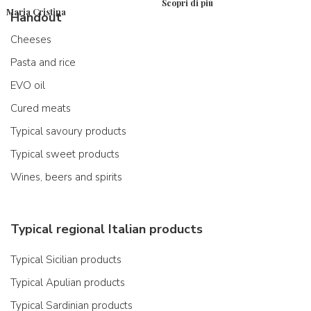
Scopri di più
Maria Cristina
Handout
Cheeses
Pasta and rice
EVO oil
Cured meats
Typical savoury products
Typical sweet products
Wines, beers and spirits
Typical regional Italian products
Typical Sicilian products
Typical Apulian products
Typical Sardinian products