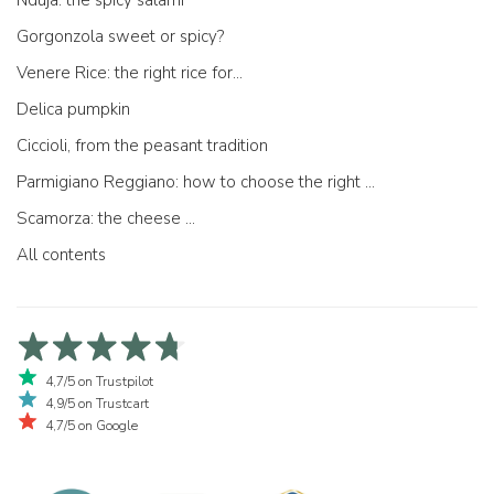
Nduja: the spicy salami
Gorgonzola sweet or spicy?
Venere Rice: the right rice for...
Delica pumpkin
Ciccioli, from the peasant tradition
Parmigiano Reggiano: how to choose the right one
Scamorza: the cheese ...
All contents
4,7/5 on Trustpilot
4,9/5 on Trustcart
4,7/5 on Google