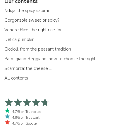
Our contents
Nduja: the spicy salami
Gorgonzola sweet or spicy?
Venere Rice: the right rice for...
Delica pumpkin
Ciccioli, from the peasant tradition
Parmigiano Reggiano: how to choose the right one
Scamorza: the cheese ...
All contents
4,7/5 on Trustpilot
4,9/5 on Trustcart
4,7/5 on Google