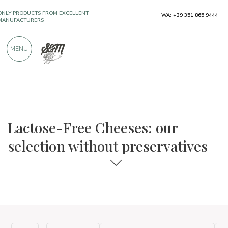
ONLY PRODUCTS FROM EXCELLENT
WA: +39 351 865 9444
MANUFACTURERS
MENU
OVER 900 POSITIVE REVIEWS
The food and wine selections
Without preservatives
Lactose-Free Cheeses: our
selection without preservatives