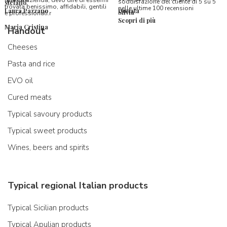
questa azienda, devo dire di essermi
soddisfazione del cliente di 5 su 5
stefano
trovata benissimo, affidabili, gentili
nelle ultime 100 recensioni
Laura Pazzano
Donata
Silvia
e professionali.r
Scopri di più
Maria Cristina
Handout
Cheeses
Pasta and rice
EVO oil
Cured meats
Typical savoury products
Typical sweet products
Wines, beers and spirits
Typical regional Italian products
Typical Sicilian products
Typical Apulian products