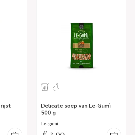
rijst
Delicate soep van Le-Gumì
500 g
Le-gumì
€
3,90