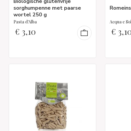
Biologische glutenvrije
sorghumpenne met paarse
Romeinse
wortel 250 g
Pasta d'Alba
Acqua e So
€
3,10
€
3,1