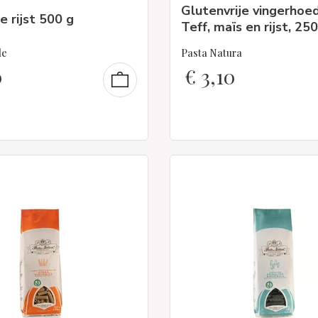
Glutenvrije vingerhoed
 rijst 500 g
Teff, maïs en rijst, 250
le
Pasta Natura
0
€
3,10