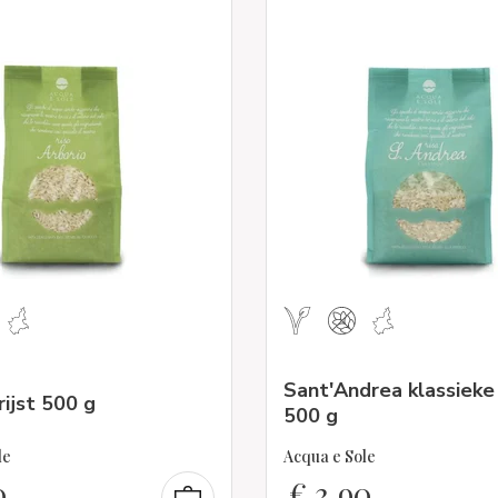
Sant'Andrea klassieke 
rijst 500 g
500 g
le
Acqua e Sole
0
€
3,90