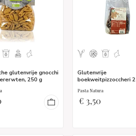
che glutenvrije gnocchi
Glutenvrije
kererwten, 250 g
boekweitpizzoccheri 2
a
Pasta Natura
0
€
3,50