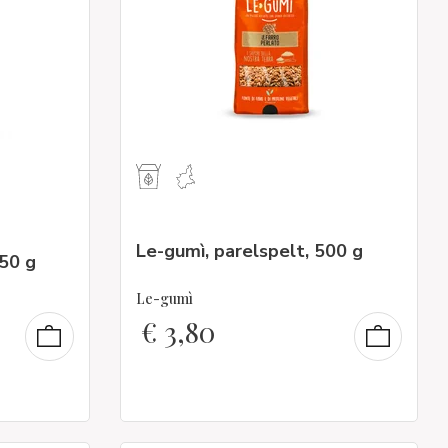
Le-gumì, parelspelt, 500 g
50 g
Le-gumì
€
3,80