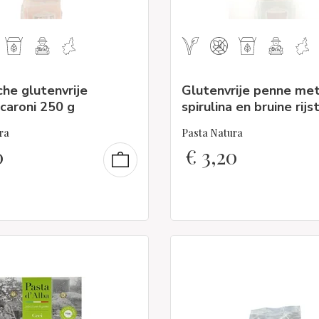
che glutenvrije
Glutenvrije penne me
caroni 250 g
spirulina en bruine rijs
ra
Pasta Natura
0
€
3,20