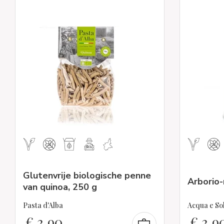
Glutenvrije biologische penne
Arborio-
van quinoa, 250 g
Pasta d'Alba
Acqua e So
€
3,90
€
3,9