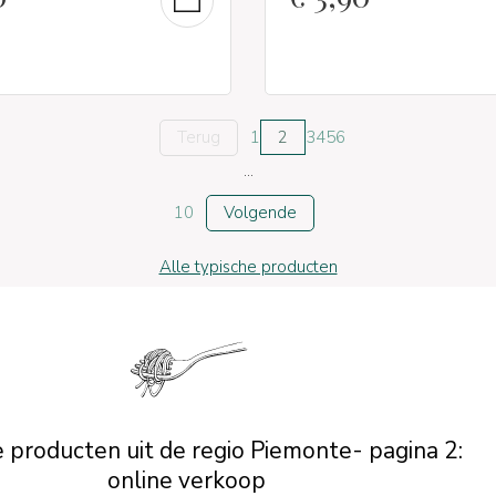
Terug
1
2
3
4
5
6
...
10
Volgende
Alle typische producten
 producten uit de regio Piemonte- pagina 2:
online verkoop