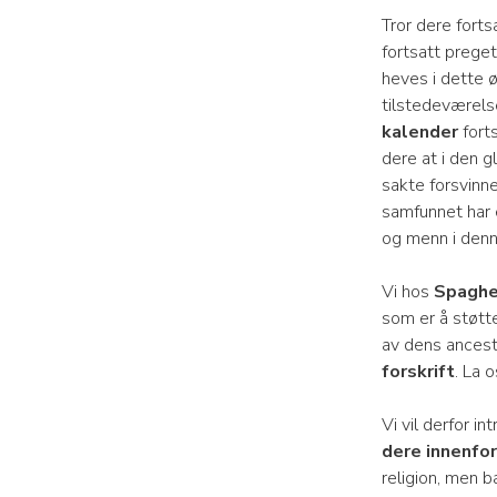
Tror dere forts
fortsatt prege
heves i dette ø
tilstedeværels
kalender
fort
dere at i den g
sakte forsvinne
samfunnet har e
og menn i den
Vi hos
Spaghe
som er å støt
av dens ancestr
forskrift
. La 
Vi vil derfor i
dere innenfor 
religion, men 