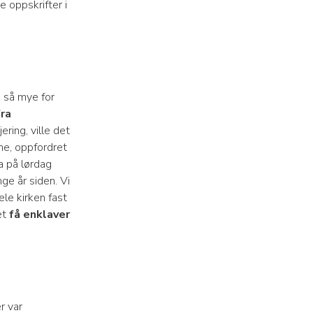
 oppskrifter i
e så mye for
fra
ering, ville det
ne, oppfordret
ra på lørdag
ge år siden. Vi
ele kirken fast
et
få enklaver
r var