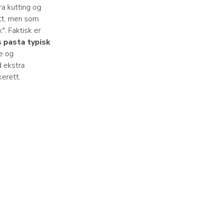
ra kutting og
øtt, men som
". Faktisk er
 pasta typisk
e og
d ekstra
kerett.