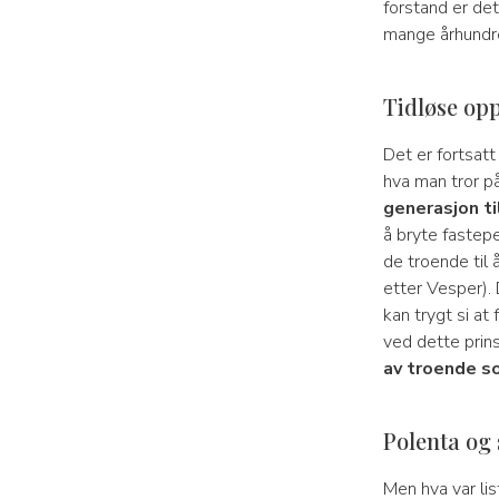
forstand er de
mange århundr
Tidløse opp
Det er fortsatt
hva man tror p
generasjon ti
å bryte fastepe
de troende til 
etter Vesper). 
kan trygt si at
ved dette prin
av troende so
Polenta og 
Men hva var lis