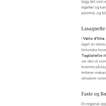
legg det som e
ingefær og kane
plomme, og fyll
Lasagnette 
I
Valle d’Itria
,
laget av olive
historiske hove
Tagliatelle r
ser den ut som 
krumme på beg
imiterer makar
simulerer oste
Faste og B
En regional opp