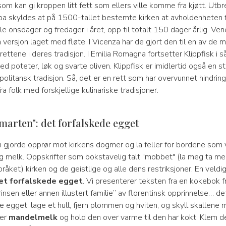
om kan gi kroppen litt fett som ellers ville komme fra kjøtt. Utb
ropa skyldes at på 1500-tallet bestemte kirken at avholdenheten f
lle onsdager og fredager i året, opp til totalt 150 dager årlig. Ve
 versjon laget med fløte. I Vicenza har de gjort den til en av de 
rettene i deres tradisjon. I Emilia Romagna fortsetter Klippfisk i s
ed poteter, løk og svarte oliven. Klippfisk er imidlertid også en st
apolitansk tradisjon. Så, det er en rett som har overvunnet hindrin
fra folk med forskjellige kulinariske tradisjoner.
smarten": det forfalskede egget
 gjorde opprør mot kirkens dogmer og la feller for bordene som va
 og melk. Oppskrifter som bokstavelig talt "mobbet" (la meg ta m
råket) kirken og de geistlige og alle dens restriksjoner. En veldig
et forfalskede egget
. Vi presenterer teksten fra en kokebok f
rinsen eller annen illustert familie” av florentinsk opprinnelse… det
e egget, lage et hull, fjern plommen og hviten, og skyll skallene
ter
mandelmelk
og hold den over varme til den har kokt. Klem de