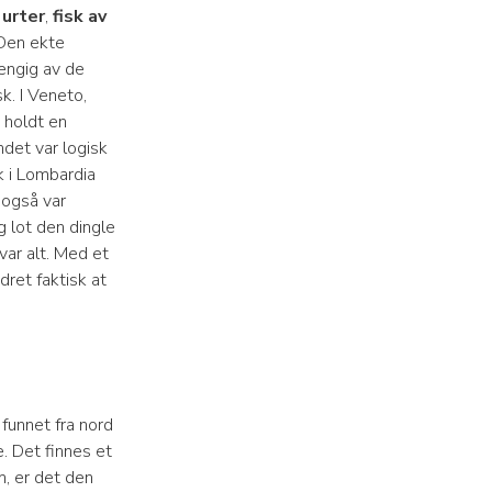
 urter
,
fisk av
 Den ekte
hengig av de
k. I Veneto,
t holdt en
ndet var logisk
rk i Lombardia
, også var
g lot den dingle
 var alt. Med et
dret faktisk at
 funnet fra nord
. Det finnes et
m, er det den