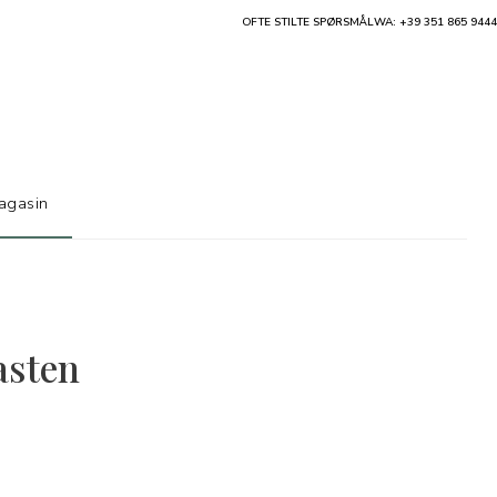
OFTE STILTE SPØRSMÅL
WA: +39 351 865 9444
agasin
fasten