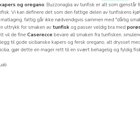
 kapers og oregano
. Buzzonaglia av tunfisk er alt som gjenstår f
unfisk. Vi kan definere det som den fattige delen av tunfiskens kj
e i matlaging, fattig går ikke nødvendigvis sammen med "dårlig smak
n uttrykk for smaken av
tunfisk
og passer veldig bra med
porøs
lt vil de fine
Caserecce
bevare all smaken fra tunfisken, smulen
tillegg til gode sicilianske kapers og fersk oregano, alt drysset me
icilia, gjør dette en mager rett til en svært behagelig og fyldig fis
ali