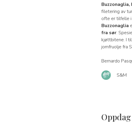
Buzzonaglia,
filetering av t
ofte er tilfell
Buzzonaglia
e
fra sør
. Spesie
kjøttbitene. I 
jomfruolje fra S
Bernardo Pasqu
S&M
Oppdag