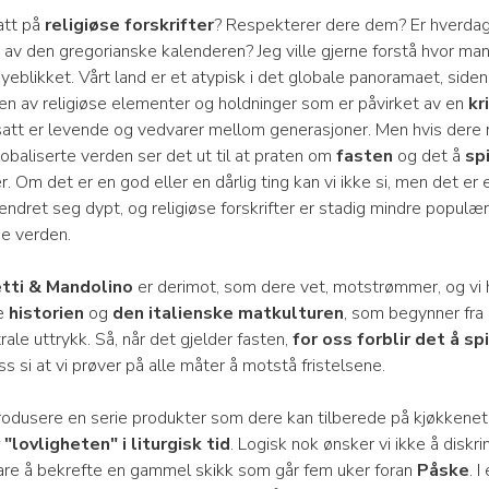
att på
religiøse forskrifter
? Respekterer dere dem? Er hverda
t av den gregorianske kalenderen? Jeg ville gjerne forstå hvor m
yeblikket. Vårt land er et atypisk i det globale panoramaet, siden
en av religiøse elementer og holdninger som er påvirket av en
kr
satt er levende og vedvarer mellom generasjoner. Men hvis dere r
lobaliserte verden ser det ut til at praten om
fasten
og det å
sp
r. Om det er en god eller en dårlig ting kan vi ikke si, men det er 
ndret seg dypt, og religiøse forskrifter er stadig mindre populær
ne verden.
tti & Mandolino
er derimot, som dere vet, motstrømmer, og vi 
te
historien
og
den italienske matkulturen
, som begynner fra
ale uttrykk. Så, når det gjelder fasten,
for oss forblir det å s
oss si at vi prøver på alle måter å motstå fristelsene.
ntrodusere en serie produkter som dere kan tilberede på kjøkkene
"lovligheten" i liturgisk tid
. Logisk nok ønsker vi ikke å diskr
bare å bekrefte en gammel skikk som går fem uker foran
Påske
. I