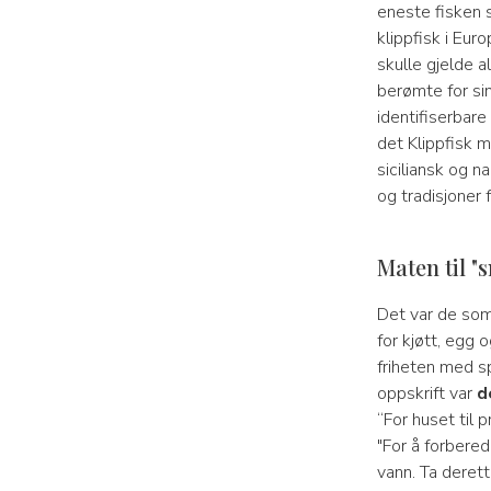
eneste fisken s
klippfisk i Eu
skulle gjelde a
berømte for sin
identifiserbare 
det Klippfisk m
siciliansk og n
og tradisjoner 
Maten til "
Det var de som
for kjøtt, egg
friheten med sp
oppskrift var
d
“For huset til p
"For å forbered
vann. Ta deret