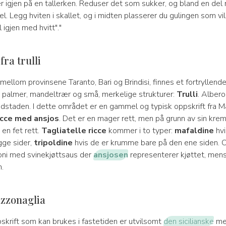
r igjen på en tallerken. Reduser det som sukker, og bland en del 
l. Legg hviten i skallet, og i midten plasserer du gulingen som v
 igjen med hvitt"."
fra trulli
 mellom provinsene Taranto, Bari og Brindisi, finnes et fortryllend
n, palmer, mandeltrær og små, merkelige strukturer:
Trulli
. Albero
dstaden. I dette området er en gammel og typisk oppskrift fra Ma
icce med ansjos
. Det er en mager rett, men på grunn av sin kre
en fet rett.
Tagliatelle ricce
kommer i to typer:
mafaldine
hvi
ge sider,
tripoldine
hvis de er krumme bare på den ene siden. O
oni med svinekjøttsaus der
ansjosen
representerer kjøttet, men
n.
uzzonaglia
skrift som kan brukes i fastetiden er utvilsomt
den sicilianske
me