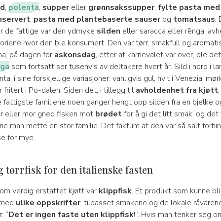
ød
,
polenta
,
supper
eller
grønnsakssupper
,
fylte pasta med
nservert
,
pasta med plantebaserte sauser
og
tomatsaus
.
or de fattige var den ydmyke
silden
eller saracca eller rēnga, av
itoriene hvor den ble konsumert. Den var tørr, smakfull og aromatis
na, på dagen for
askonsdag
, etter at karnevalet var over, ble de
nga
som fortsatt ser tusenvis av deltakere hvert år. Sild i nord i la
nta, i sine forskjellige variasjoner: vanligvis gul, hvit i Venezia, mø
ritert i Po-dalen. Siden det, i tillegg til
avholdenhet fra kjøtt
e fattigste familiene noen ganger hengt opp silden fra en bjelke o
ar eller mor gned fisken mot
brødet
for å gi det litt smak, og det
ne man mette en stor familie. Det faktum at den var så salt forhin
e for mye.
g tørrfisk for den italienske fasten
om verdig erstattet kjøtt var
klippfisk
. Et produkt som kunne bli
, med
ulike oppskrifter
, tilpasset smakene og de lokale råvarene
: “
Det er ingen faste uten klippfisk
!”. Hvis man tenker seg o