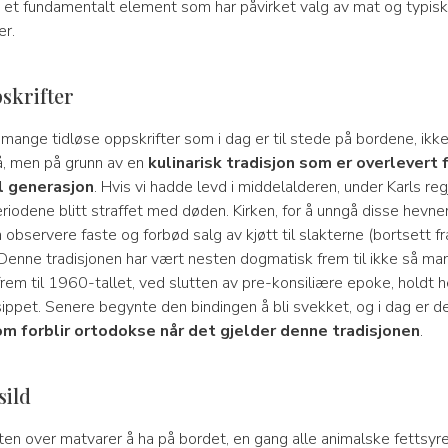
t et fundamentalt element som har påvirket valg av mat og typiske
er.
skrifter
 mange tidløse oppskrifter som i dag er til stede på bordene, ikk
å, men på grunn av en
kulinarisk tradisjon som er overlevert 
l generasjon
. Hvis vi hadde levd i middelalderen, under Karls regj
riodene blitt straffet med døden. Kirken, for å unngå disse hevne
å observere faste og forbød salg av kjøtt til slakterne (bortsett f
Denne tradisjonen har vært nesten dogmatisk frem til ikke så man
 frem til 1960-tallet, ved slutten av pre-konsiliære epoke, holdt h
sippet. Senere begynte den bindingen å bli svekket, og i dag er d
m forblir ortodokse når det gjelder denne tradisjonen
.
sild
ten over matvarer å ha på bordet, en gang alle animalske fettsyre