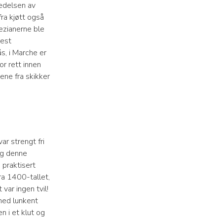
redelsen av
ra kjøtt også
nezianerne ble
mest
ås, i Marche er
or rett innen
gene fra skikker
r strengt fri
eg denne
 praktisert
ra 1400-tallet,
 var ingen tvil!
 med lunkent
n i et klut og