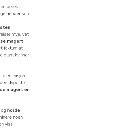
gen deres
ange hender som
isten
eiser mye, vet
ise magert
et faktum at
e blant kvinner
har en misjon
 den dypeste
pise magert en
t og
holde
iminere noen
 en viss