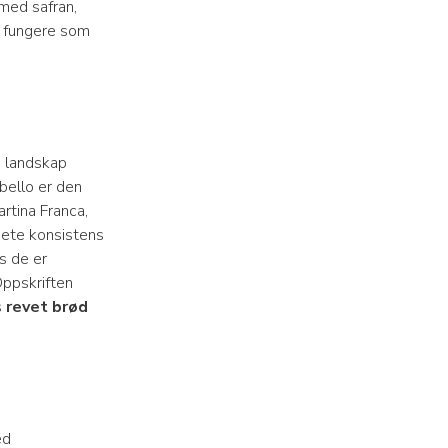
med safran,
il fungere som
e landskap
bello er den
rtina Franca,
mete konsistens
s de er
ppskriften
s
revet brød
d