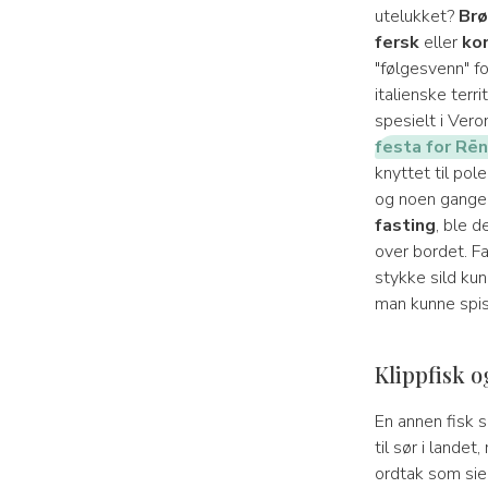
utelukket?
Br
fersk
eller
ko
"følgesvenn" f
italienske terr
spesielt i Vero
festa for Rē
knyttet til pole
og noen ganger f
fasting
, ble d
over bordet. F
stykke sild kun
man kunne spis
Klippfisk o
En annen fisk s
til sør i landet
ordtak som sier