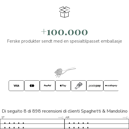
+100.000
Ferske produkter sendt med en spesialtilpasset emballasje
Di seguito 8 di 898 recensioni di clienti Spaghetti & Mandolino
5/5
5/5
S*
AR
5/5
5/5
LP
D*
5/5
5/5
M*
S*