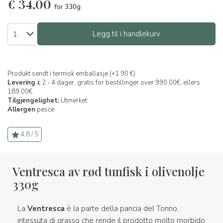
€
34,00
for 330g
Legg til i handlekurv
Produkt sendt i termisk emballasje (+1.90 €)
Levering i:
2 - 4 dager, gratis for bestillinger over 990,00€, ellers
189,00€
Tilgjengelighet:
Utmerket
Allergen
pesce
4.8 / 5
Ventresca av rød tunfisk i olivenolje
330g
La
Ventresca
è la parte della pancia del Tonno,
intessuta di grasso che rende il prodotto molto morbido