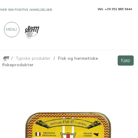
WA: +39 351 865 9444
OVER 900 POSITIVE ANMELDELSER
MENU
/
Typiske produkter
/
Fisk og hermetiske
Ventresca av rød tunfisk i olivenolje 330g
Kjøp
Kjøp
fiskeprodukter