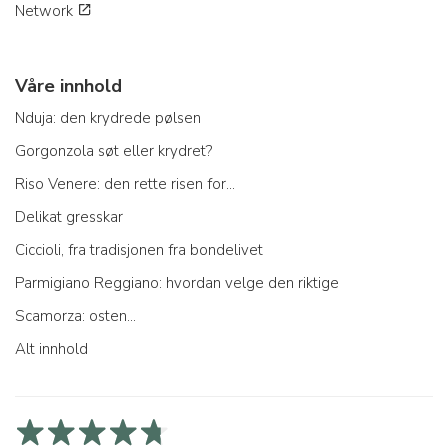
Network
Våre innhold
Nduja: den krydrede pølsen
Gorgonzola søt eller krydret?
Riso Venere: den rette risen for...
Delikat gresskar
Ciccioli, fra tradisjonen fra bondelivet
Parmigiano Reggiano: hvordan velge den riktige
Scamorza: osten...
Alt innhold