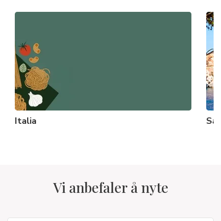
Italia
Sar
Vi anbefaler å nyte