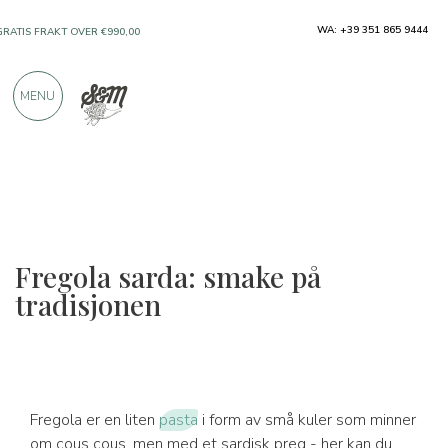
KUN PRODUKTER FRA FREMRAGENDE
WA: +39 351 865 9444
PRODUSENTER
MENU
OVER 900 POSITIVE ANMELDELSER
Fregola sarda: smake på
tradisjonen
Fregola er en liten
pasta
i form av små kuler som minner
om cous cous, men med et sardisk preg - her kan du