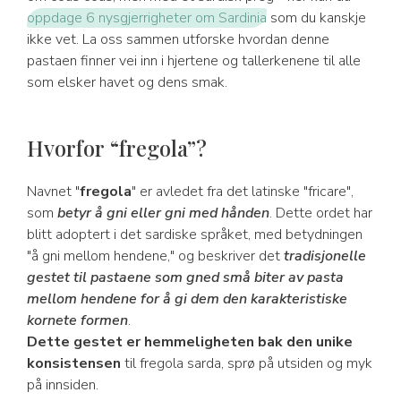
oppdage 6 nysgjerrigheter om Sardinia
som du kanskje
ikke vet. La oss sammen utforske hvordan denne
pastaen finner vei inn i hjertene og tallerkenene til alle
som elsker havet og dens smak.
Hvorfor “fregola”?
Navnet "
fregola
" er avledet fra det latinske "fricare",
som
betyr å gni eller gni med hånden
. Dette ordet har
blitt adoptert i det sardiske språket, med betydningen
"å gni mellom hendene," og beskriver det
tradisjonelle
gestet til pastaene som gned små biter av pasta
mellom hendene for å gi dem den karakteristiske
kornete formen
.
Dette gestet er hemmeligheten bak den unike
konsistensen
til fregola sarda, sprø på utsiden og myk
på innsiden.