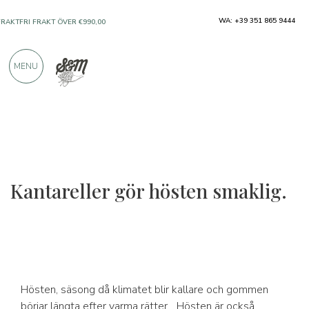
ENDAST PRODUKTER FRÅN UTMÄRKTA
WA: +39 351 865 9444
TILLVERKARE
MENU
ÖVER 900 POSITIVA RECENSIONER
Kantareller gör hösten smaklig.
Hösten, säsong då klimatet blir kallare och gommen
börjar längta efter varma rätter... Hösten är också