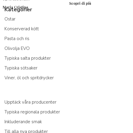
Scopri di più
Maria Cristina
Kategorier
Ostar
Konserverad kött
Pasta och ris
Olivolja EVO
Typiska salta produkter
Typiska sötsaker
Viner, öl och spritdrycker
Upptäck våra producenter
Typiska regionala produkter
Inkluderande smak
Till alla nya produkter