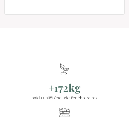
+172kg
oxidu uhličitého ušetřeného za rok