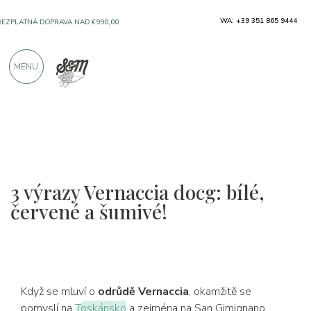
WA: +39 351 865 9444
SOLO PRODUKTY OD VYNIKAJÍCÍCH VÝROBCŮ
MENU
VÍCE NEŽ 900 POZITIVNÍCH RECENZÍ
3 výrazy Vernaccia docg: bílé,
červené a šumivé!
Když se mluví o
odrůdě Vernaccia
, okamžitě se
pomyslí na
Toskánsko
a zejména na San Gimignano.