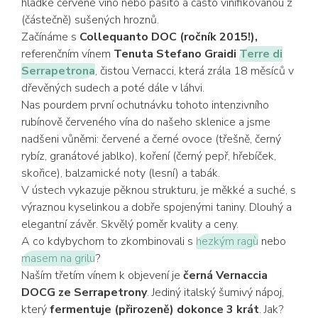
hladké červené víno nebo pasito a často vinifikovanou z
(částečně) sušených hroznů.
Začínáme s
Collequanto DOC (ročník 2015!),
referenčním vínem
Tenuta Stefano Graidi
Terre di
Serrapetrona
, čistou Vernacci, která zrála 18 měsíců v
dřevěných sudech a poté dále v láhvi.
Nas pourdem první ochutnávku tohoto intenzivního
rubínově červeného vína do našeho sklenice a jsme
nadšeni vůněmi: červené a černé ovoce (třešně, černý
rybíz, granátové jablko), koření (černý pepř, hřebíček,
skořice), balzamické noty (lesní) a tabák.
V ústech vykazuje pěknou strukturu, je měkké a suché, s
výraznou kyselinkou a dobře spojenými taniny. Dlouhý a
elegantní závěr. Skvělý poměr kvality a ceny.
A co kdybychom to zkombinovali s
hezkým ragù
nebo
masem na grilu
?
Naším třetím vínem k objevení je
černá Vernaccia
DOCG ze Serrapetrony
. Jediný italský šumivý nápoj,
který
fermentuje (přirozeně) dokonce 3 krát
. Jak?