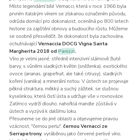
Místo legendární bílé Vernacci, která v roce 1966 byla
prvním italským vínem se získanou označením původu,
odrůda domácí pro dokonalost, oceněná po 800 letech
historie za zajištění obnovy a budoucího růstu. Můžeme
se osobně přesvědčit, že dokonalost byla zachována,
ochutnávající
Vernaccia DOCG Vigna Santa
Margherita 2018 od
Panizzi
.
Víno je velmi jasné, středně intenzivní slámově žluté
barvy, s vůněmi sladkých květin (sněženka), exotického
ovoce (ananas, grapefruit, ale také citrusy), sladkých
koření (vanilka) a minerální notou. V ústech se projevuje
pěkná struktura, měkký a suchý zážitek, se slušnou
kyselinkou, která čistí ústa a udržuje vše v rovnováze.
Zatímco vydrží dlouho, nahořklá mandle zůstává v
ústech a vyzývá k dalšímu loku.
Přesuneme se do jiné oblasti a objevujeme pravou
vzácnost, "černou perlu",
černou Vernacci ze
Serrapetrony
, vyráběnou jako červené perlivé víno,