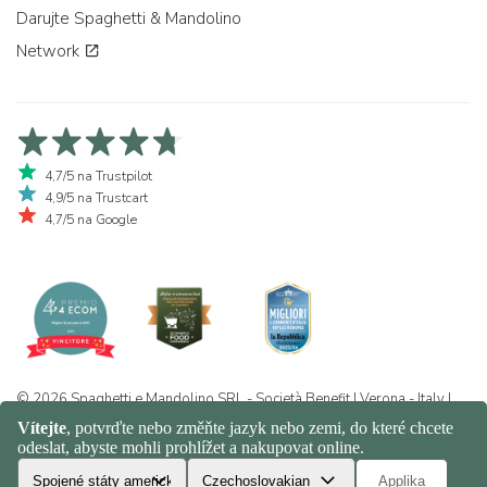
Darujte Spaghetti & Mandolino
Network
4,7/5 na Trustpilot
4,9/5 na Trustcart
4,7/5 na Google
© 2026 Spaghetti e Mandolino SRL - Società Benefit | Verona - Italy |
+39 351 865 9444 | P.I. IT04913730232 | Certificazione BIO: IT-BIO-
016.380-0110744.2026.001 | REA VR-455804 |
Ochrana osobních
údajů a politika cookies
|
Sitemap