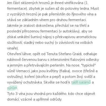
Jen část sklizených hroznů je ihned vinifikována (1.
fermentace), zbytek je sušen až do poloviny ledna. Must
z vyzrálých hroznů je pak přemístěn do říjnového vína a
stává se základním vínem pro druhou fermentaci.
Jakmile je zralost dokončena, přechází se na třetí a
poslední přirozenou fermentaci (v autoklávu), aby se
získal unikátní šumivý nápoj s překvapivou aromatickou
složitostí, sladký nebo suchý (v závislosti na volbách
vinaře).
Otevření láhve, opět od Tenuta Stefano Graidi, odhaluje
rubínově červenou barvu s intenzivními fialovými odlesky
a jemným a přetrvávajícím perlením. Na nose, "typické"
vůně Vernacci, jako jsou květiny (fialka), ovoce (třešně a
ostružiny), koření (skořice a pepř) a potom živý, svěží a
vyvážený ochutnávka. Skvěle se hodí k
talíři salámů
a
sýrům
.
Tyto 3 vína jsou vhodná pro každého, kdo chce objevit
domácí, vzácné a upřímné odrůdy.