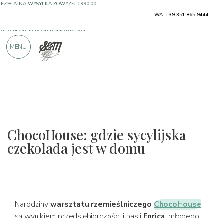
SOLO PRODUKTY OD DOSKONAŁYCH
WA: +39 351 865 9444
PRODUCENTÓW
MENU
PONAD 900 POZYTYWNYCH RECENZJI
ChocoHouse: gdzie sycylijska
czekolada jest w domu
Narodziny
warsztatu rzemieślniczego
ChocoHouse
są wynikiem przedsiębiorczości i pasji
Enrica
, młodego