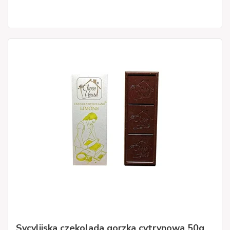
Sycylijska czekolada gorzka cytrynowa 50g