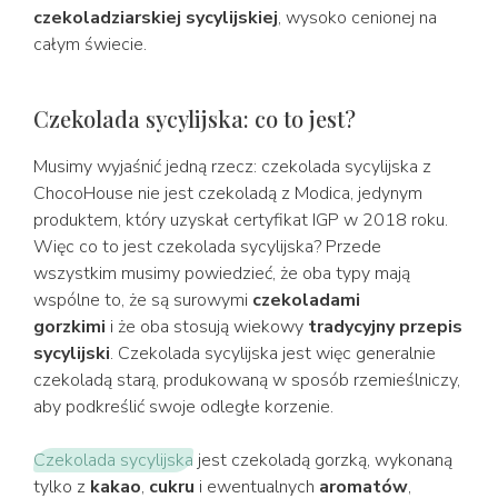
czekoladziarskiej sycylijskiej
, wysoko cenionej na
całym świecie.
Czekolada sycylijska: co to jest?
Musimy wyjaśnić jedną rzecz: czekolada sycylijska z
ChocoHouse nie jest czekoladą z Modica, jedynym
produktem, który uzyskał certyfikat IGP w 2018 roku.
Więc co to jest czekolada sycylijska? Przede
wszystkim musimy powiedzieć, że oba typy mają
wspólne to, że są surowymi
czekoladami
gorzkimi
i
że oba stosują wiekowy
tradycyjny przepis
sycylijski
. Czekolada sycylijska jest więc generalnie
czekoladą starą, produkowaną w sposób rzemieślniczy,
aby podkreślić swoje odległe korzenie.
Czekolada sycylijska
jest czekoladą gorzką, wykonaną
tylko z
kakao
,
cukru
i ewentualnych
aromatów
,