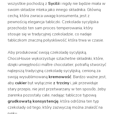
wszystkie pochodzą z
Sycilii
i nigdy nie będzie miała w
swoim składzie mleka jako innego składnika. Główną
cechą, która zwraca uwagę konsumenta, jest z
pewnością elegancja tabliczki. Czekolada sycylijska
przechodzi ten sam proces temperowania, który
stosuje się w tradycyjnej czekoladzie, co nadaje
tabliczkom znaczną połyskliwość, która trwa w czasie.
Aby produkować swoją czekoladę sycylijską,
ChocoHouse wykorzystuje szlachetne składniki, które,
dzięki umiejętności maître chocolatier, potrafią stworzyć
najlepszą tradycyjną czekoladę sycylijską, cenioną za
swoją wysublimowaną
kremowość
. Bardzo ważne jest,
aby
cukier
był wyłącznie
z trzciny
i, jak przewiduje
stary przepis, nie jest przetwarzany w ten sposób, żeby
ziarenka pozostały całe, nadając tabliczce typową
grudkowatą konsystencję
, która odróżnia ten typ
czekolady od tego, który zazwyczaj można znaleźć na
rynku.