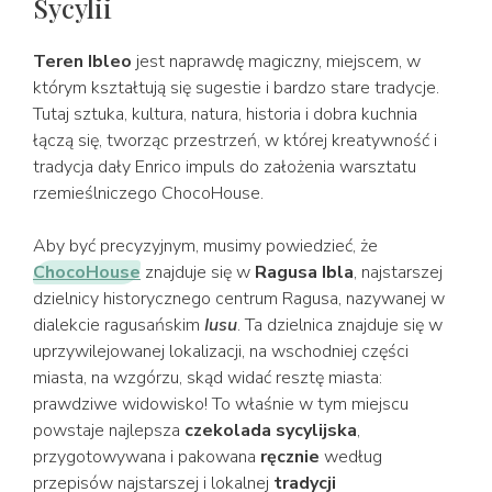
Sycylii
Teren Ibleo
jest naprawdę magiczny, miejscem, w
którym kształtują się sugestie i bardzo stare tradycje.
Tutaj sztuka, kultura, natura, historia i dobra kuchnia
łączą się, tworząc przestrzeń, w której kreatywność i
tradycja dały Enrico impuls do założenia warsztatu
rzemieślniczego ChocoHouse.
Aby być precyzyjnym, musimy powiedzieć, że
ChocoHouse
znajduje się w
Ragusa Ibla
, najstarszej
dzielnicy historycznego centrum Ragusa, nazywanej w
dialekcie ragusańskim
Iusu
. Ta dzielnica znajduje się w
uprzywilejowanej lokalizacji, na wschodniej części
miasta, na wzgórzu, skąd widać resztę miasta:
prawdziwe widowisko! To właśnie w tym miejscu
powstaje najlepsza
czekolada sycylijska
,
przygotowywana i pakowana
ręcznie
według
przepisów najstarszej i lokalnej
tradycji