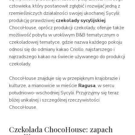
człowieka, który postanowił zgłębić i rozwijać jedną z
rzemieślniczych działalności swojej ukochanej Sycylii:
produkcję prawdziwej
czekolady sycylijskiej
.
ChocoHouse, oprócz produkcji czekolady, oferuje także
możliwość pobytu w urokliwym B&B tematycznym o
czekoladowej tematyce, gdzie nazwa każdego pokoju
odnosi się do odmiany kakao Criollo, najstarszego i
najrzadszego kakao na świecie używanego do produkcji
czekolady.
ChocoHouse znajduje się w przepięknym krajobrazie i
kulturze, a mianowicie w mieście
Ragusa
, w sercu
południowo-wschodniej Sycylii. Przyjrzyjmy się teraz
bliżej unikalnej i szczególnej rzeczywistości
ChocoHouse.
Czekolada ChocoHouse: zapach