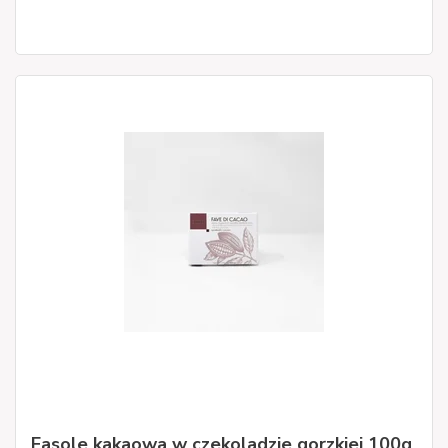
Fasole kakaowa w czekoladzie gorzkiej 100g