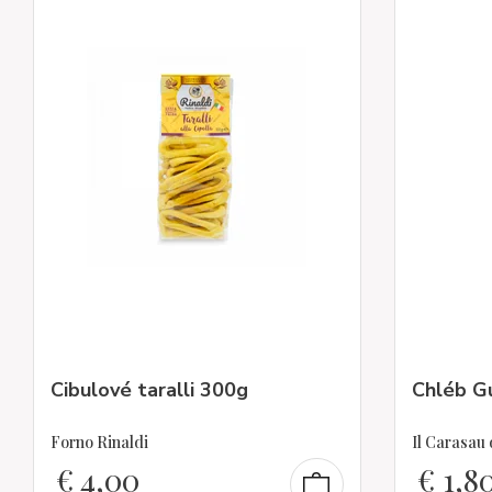
Cibulové taralli 300g
Chléb Gu
Forno Rinaldi
Il Carasau
€
4,00
€
1,8