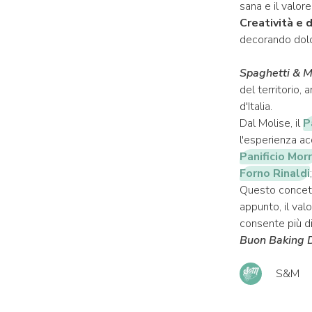
sana e il valor
Creatività e 
decorando dolc
Spaghetti & M
del territorio, 
d'Italia.
Dal Molise, il
P
l'esperienza ac
Panificio Mor
Forno Rinaldi
Questo concetto
appunto, il val
consente più di
Buon Baking Da
S&M