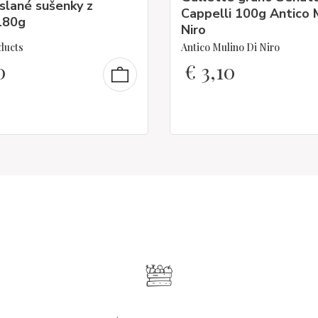
 slané sušenky z
Cappelli 100g Antico 
180g
Niro
ducts
Antico Mulino Di Niro
0
€
3,10