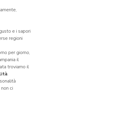
icamente,
gusto e i sapori
erse regioni
rno per giorno,
ampania il
ata troviamo il
lità
.
sonalità
 non ci