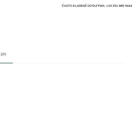
ČASTO KLADENÉ DOTAZY
WA: +39 351 865 9444
zín