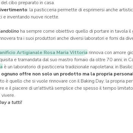
e del cibo preparato in casa.
divertimento
: la pasticceria permette di esprimersi anche artist
i e inventando nuove ricette.
andolino
ha sempre come obiettivo quello di portare in tavola il 
annovera tra i suoi produttori anche diversi laboratori e forni da div
anificio Artigianale Rosa Maria Vittoria
rinnova con amore gio
quisita e tramandata dal suo mastro fornaio da oltre 70 anni; in C
ra
è un laboratorio di pasticceria tradizionale napoletana; in Basilic
;
ognuno offre non solo un prodotto ma la propria persona
 è quello che si vuole rinnovare con il Baking Day: la propria per
ore e il piacere di un'attività semplice che spesso il tempo limitato
 vivere.
y a tutti!