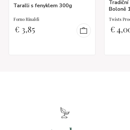
Tradiční
Taralli s fenyklem 300g
Boloně 
Forno Rinaldi
Twists Pro
€
3,85
€
4,0