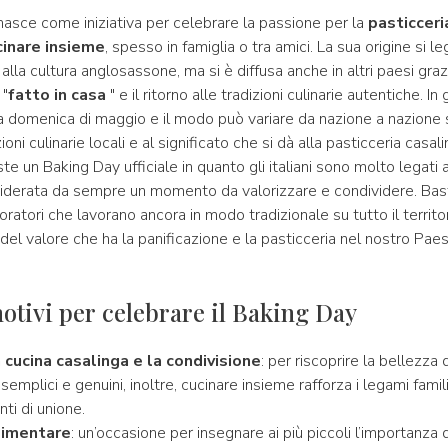
asce come iniziativa per celebrare la passione per la
pasticceri
cinare insieme
, spesso in famiglia o tra amici. La sua origine si le
alla cultura anglosassone, ma si è diffusa anche in altri paesi gra
 "
fatto in casa
" e il ritorno alle tradizioni culinarie autentiche. In
a domenica di maggio e il modo può variare da nazione a nazione 
ioni culinarie locali e al significato che si dà alla pasticceria casali
iste un Baking Day ufficiale in quanto gli italiani sono molto legati 
siderata da sempre un momento da valorizzare e condividere. Bast
boratori che lavorano ancora in modo tradizionale su tutto il territor
del valore che ha la panificazione e la pasticceria nel nostro Paes
otivi per celebrare il Baking Day
 cucina casalinga e la condivisione
: per riscoprire la bellezza 
semplici e genuini, inoltre, cucinare insieme rafforza i legami famili
i di unione.
limentare
: un’occasione per insegnare ai più piccoli l’importanza 