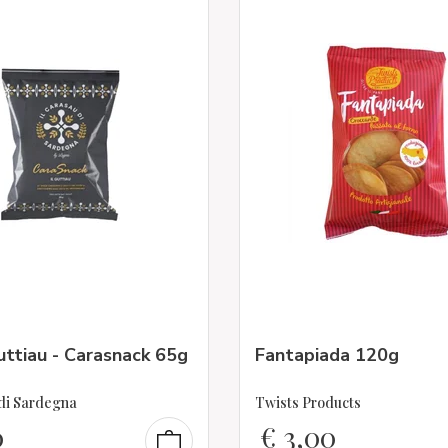
ttiau - Carasnack 65g
Fantapiada 120g
 di Sardegna
Twists Products
0
€
3,00