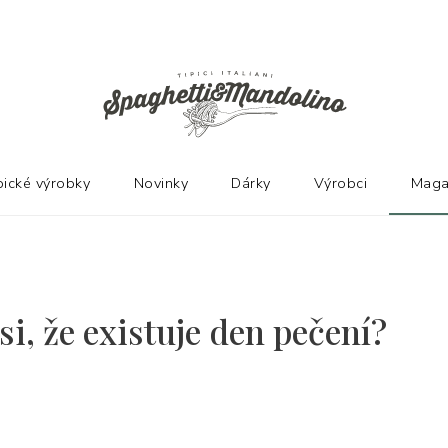
pické výrobky
Novinky
Dárky
Výrobci
Maga
si, že existuje den pečení?