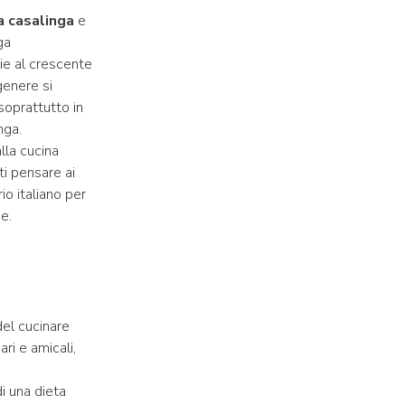
a casalinga
e
ga
zie al crescente
 genere si
soprattutto in
nga.
alla cucina
i pensare ai
io italiano per
e.
del cucinare
ari e amicali,
di una dieta