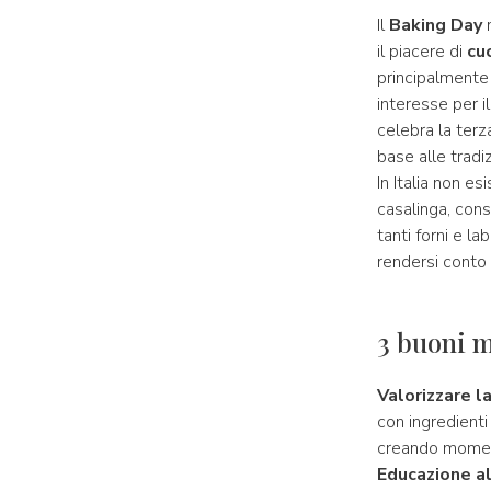
Il
Baking Day
n
il piacere di
cu
principalmente 
interesse per il
celebra la terz
base alle tradiz
In Italia non es
casalinga, con
tanti forni e la
rendersi conto 
3 buoni m
Valorizzare la
con ingredienti 
creando moment
Educazione a