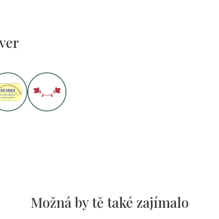
ver
Možná by tě také zajímalo