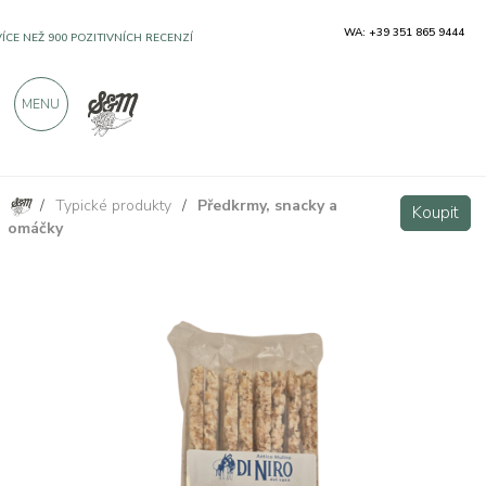
WA: +39 351 865 9444
VÍCE NEŽ 900 POZITIVNÍCH RECENZÍ
MENU
/
Typické produkty
/
Předkrmy, snacky a
Gallette grano Senatore Cappelli 100g Antico Mulino Di Niro
Koupit
Koupit
omáčky