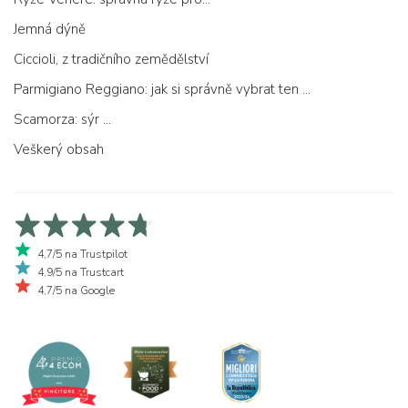
Jemná dýně
Ciccioli, z tradičního zemědělství
Parmigiano Reggiano: jak si správně vybrat ten pravý
Scamorza: sýr ...
Veškerý obsah
4,7/5 na Trustpilot
4,9/5 na Trustcart
4,7/5 na Google