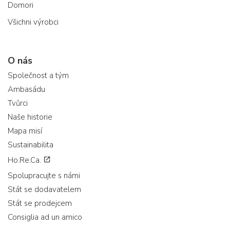
Domori
Všichni výrobci
O nás
Společnost a tým
Ambasádu
Tvůrci
Naše historie
Mapa misí
Sustainabilita
Ho.Re.Ca.
Spolupracujte s námi
Stát se dodavatelem
Stát se prodejcem
Consiglia ad un amico