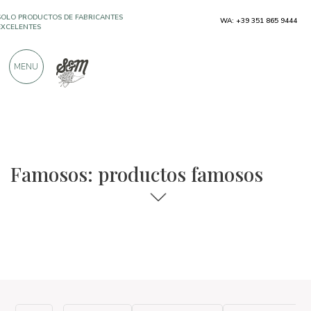
SOLO PRODUCTOS DE FABRICANTES
WA: +39 351 865 9444
EXCELENTES
MENU
MÁS DE 900 CRÍTICAS POSITIVAS
La selección de comida y vino
Famoso
Famosos: productos famosos