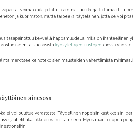
apautat voimakkaita ja tuttuja aromia: juuri korjattu tomaatti, tuore 
enetön ja kuorimaton, mutta tarpeeksi täyteläinen, jotta se voi pitää
eus tasapainottuu kevyellä happamuudella, mikä on ihanteellinen y
rostamiseen tai suolaisista
kypsytettyjen juustojen
kanssa yhdiste
linta merkitsee keinotekoisien mausteiden vähentämistä minimaalis
käyttöinen ainesosa
joka ei voi puuttua varastosta. Täydellinen nopeisiin kastikkeisiin, pe
svisjauhelihakastikkeen valmistamiseen. Myös mainio nopea pohja piz
inestroneihin.