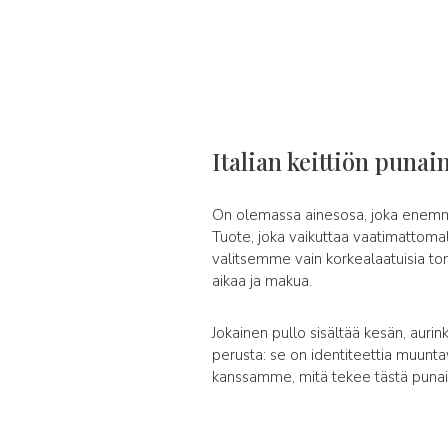
Italian keittiön puna
On olemassa ainesosa, joka enemmän
Tuote, joka vaikuttaa vaatimattomal
valitsemme vain korkealaatuisia toma
aikaa ja makua.
Jokainen pullo sisältää kesän, aurin
perusta: se on identiteettia muunt
kanssamme, mitä tekee tästä punaise