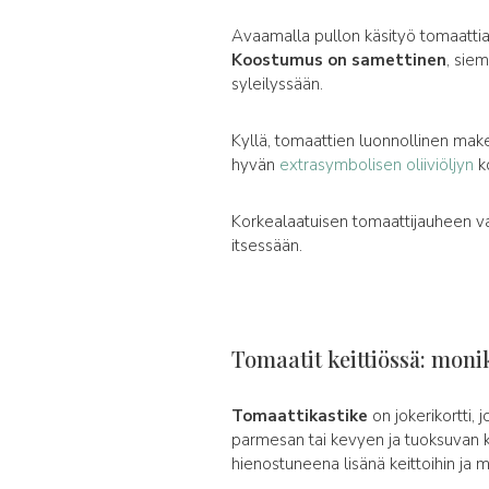
Avaamalla pullon käsityö tomaattia v
Koostumus on samettinen
, siem
syleilyssään.
Kyllä, tomaattien luonnollinen mak
hyvän
extrasymbolisen oliiviöljyn
ko
Korkealaatuisen tomaattijauheen va
itsessään.
Tomaatit keittiössä: moni
Tomaattikastike
on jokerikortti, 
parmesan tai kevyen ja tuoksuvan ka
hienostuneena lisänä keittoihin ja m