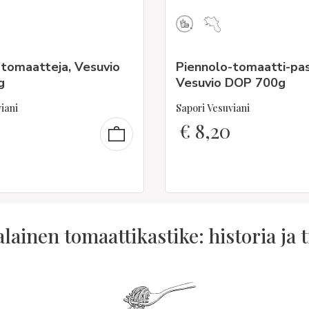
-tomaatteja, Vesuvio
Piennolo-tomaatti-pa
g
Vesuvio DOP 700g
iani
Sapori Vesuviani
€
8,20
ialainen tomaattikastike: historia ja t