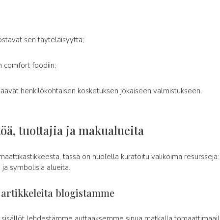
rostavat sen täyteläisyyttä;
 comfort foodiin;
lisäävät henkilökohtaisen kosketuksen jokaiseen valmistukseen.
töä, tuottajia ja makualueita
maattikastikkeesta, tässä on huolella kuratoitu valikoima resursseja
a ja symbolisia alueita.
ä artikkeleita blogistamme
sisällöt lehdestämme auttaaksemme sinua matkalla tomaattimaai