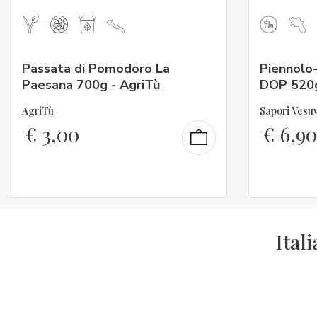
Passata di Pomodoro La
Piennolo
Paesana 700g - AgriTù
DOP 520
AgriTù
Sapori Vesuv
€
3,00
€
6,90
Ital