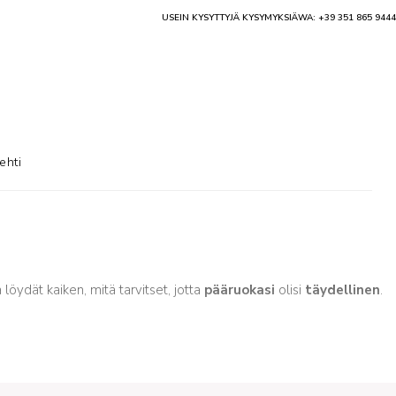
USEIN KYSYTTYJÄ KYSYMYKSIÄ
WA: +39 351 865 9444
ehti
 löydät kaiken, mitä tarvitset, jotta
pääruokasi
olisi
täydellinen
.