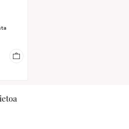
sta
ietoa