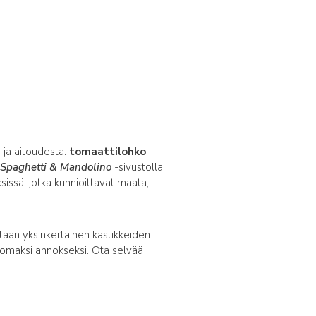
 ja aitoudesta:
tomaattilohko
.
.
Spaghetti & Mandolino
-sivustolla
ksissä, jotka kunnioittavat maata,
stään yksinkertainen kastikkeiden
tomaksi annokseksi. Ota selvää