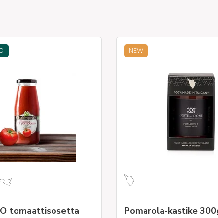
TO
NEW
BIO tomaattisosetta
Pomarola-kastike 300