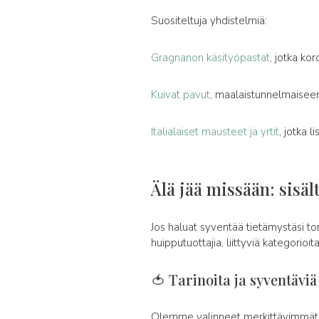
Suositeltuja yhdistelmiä:
Gragnanon käsityöpastat
, jotka ko
Kuivat pavut
, maalaistunnelmaiseen
Italialaiset mausteet ja yrtit
, jotka 
Älä jää missään: sisäl
Jos haluat syventää tietämystäsi to
huipputuottajia, liittyviä kategorioit
🍅 Tarinoita ja syventävi
Olemme valinneet merkittävimmät 