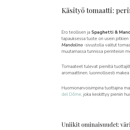
Käsityö tomaatti: peri
Ero teollisen ja
Spaghetti & Mando
tapauksessa tuote on usein pitkien
Mandolino
-sivustolla valitut tomaa
muutamassa tunnissa perinteisin m
Tomaateet tulevat pieniltä tuottaji
aromaattinen, luonnollisesti make
Huomionarvoisimpina tuottajina m
del Dôme
, joka keskittyy pieniin hu
Uniikit ominaisuudet: vär