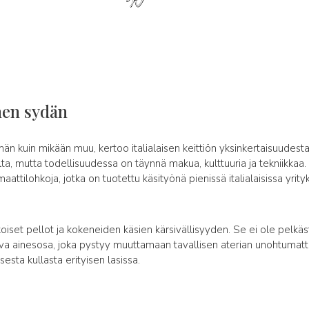
inen sydän
 kuin mikään muu, kertoo italialaisen keittiön yksinkertaisuudesta
ta, mutta todellisuudessa on täynnä makua, kulttuuria ja tekniikkaa
attilohkoja, jotka on tuotettu käsityönä pienissä italialaisissa yrity
koiset pellot ja kokeneiden käsien kärsivällisyyden. Se ei ole pelkä
ava ainesosa, joka pystyy muuttamaan tavallisen aterian unohtumat
sta kullasta erityisen lasissa.