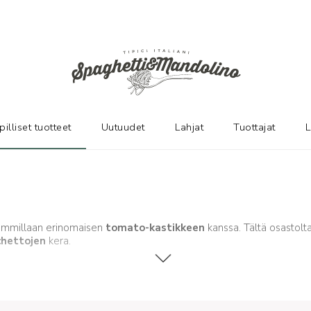
pilliset tuotteet
Uutuudet
Lahjat
Tuottajat
L
haimmillaan erinomaisen
tomato-kastikkeen
kanssa. Tältä osastolta
chettojen
kera.