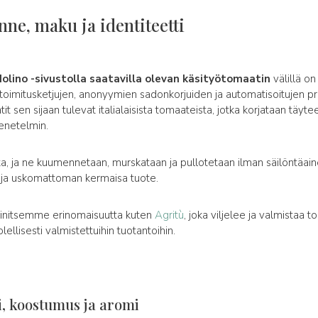
nne, maku ja identiteetti
lino -sivustolla saatavilla olevan käsityötomaatin
välillä o
 toimitusketjujen, anonyymien sadonkorjuiden ja automatisoitujen p
tit sen sijaan tulevat italialaisista tomaateista, jotka korjataan täyt
enetelmin.
lta, ja ne kuumennetaan, murskataan ja pullotetaan ilman säilöntäain
a ja uskomattoman kermaisa tuote.
ainitsemme erinomaisuutta kuten
Agritù
, joka viljelee ja valmistaa 
olellisesti valmistettuihin tuotantoihin.
i, koostumus ja aromi