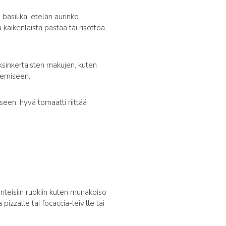
basilika, etelän aurinko.
 kaikenlaista pastaa tai risottoa
ksinkertaisten makujen, kuten
lemiseen.
een: hyvä tomaatti riittää
rinteisiin ruokiin kuten munakoiso
zalle tai focaccia-leiville tai