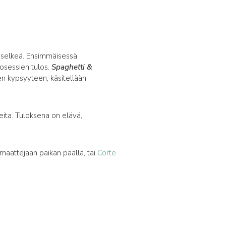
n selkeä. Ensimmäisessä
rosessien tulos.
Spaghetti &
een kypsyyteen, käsitellään
eita. Tuloksena on elävä,
tomaattejaan paikan päällä, tai
Corte