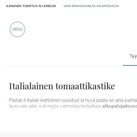
ILMAINEN TOIMITUS YLI €990,00
YLI 900 POSITIIVISTA ARVOSTELUA
MENU
Tyy
Tyypillisiä tuotteita
Kastikkeet ja mausteet
Italialainen tomaattikastike
Pastat è Italian keittiönen suositus! Ja hyvä pasta on aina par
Ja ei vain siitä, voit myös valmistaa herkullisia
alkupaloja
brus