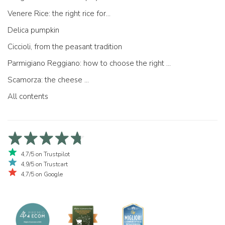
Venere Rice: the right rice for...
Delica pumpkin
Ciccioli, from the peasant tradition
Parmigiano Reggiano: how to choose the right one
Scamorza: the cheese ...
All contents
4,7/5 on Trustpilot
4,9/5 on Trustcart
4,7/5 on Google