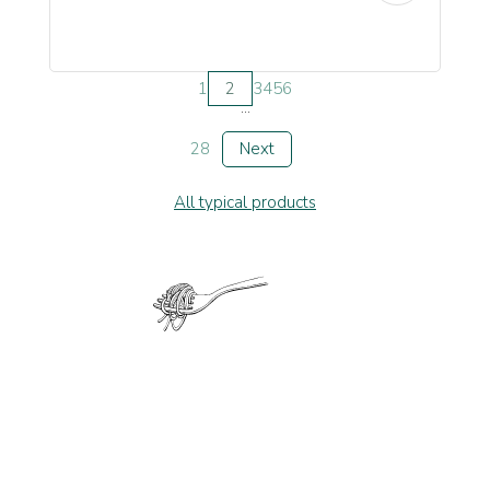
1
2
3
4
5
6
...
28
Next
All typical products