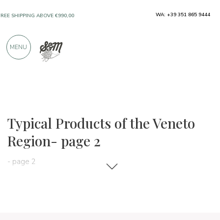
WA: +39 351 865 9444
FREE SHIPPING ABOVE €990,00
ONLY PRODUCTS FROM EXCELLENT
MENU
MANUFACTURERS
OVER 900 POSITIVE REVIEWS
Regions
Veneto
Typical Products of the Veneto
Region- page 2
- page 2