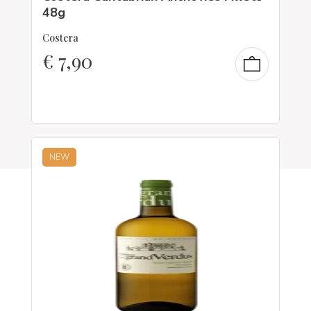
48g
Costera
€
7,90
NEW