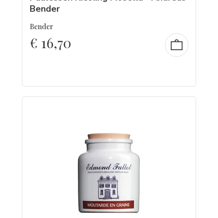
Bender
Bender
€
16,70