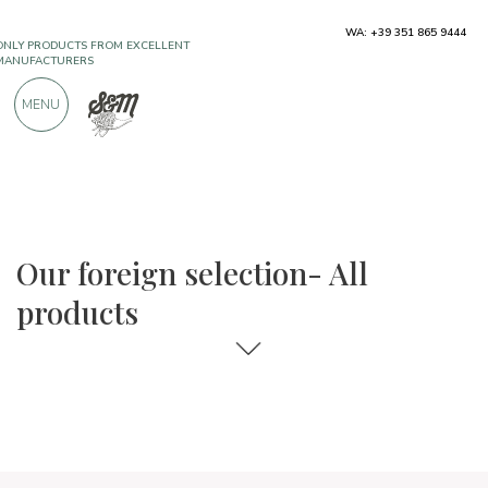
WA: +39 351 865 9444
FREE SHIPPING ABOVE €990,00
ONLY PRODUCTS FROM EXCELLENT
MENU
MANUFACTURERS
OVER 900 POSITIVE REVIEWS
Regions
Foreign selection
Our foreign selection- All
products