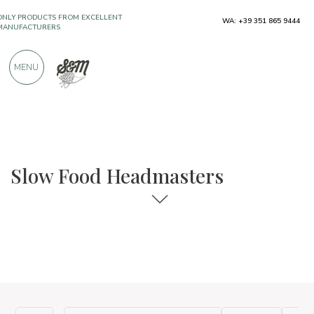
ONLY PRODUCTS FROM EXCELLENT
MANUFACTURERS
WA: +39 351 865 9444
OVER 900 POSITIVE REVIEWS
MENU
The food and wine selections
Slowfood Presidium
Slow Food Headmasters