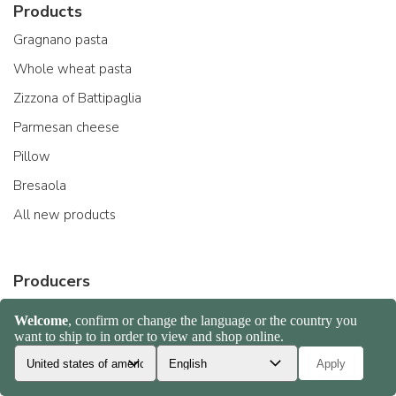
Products
Gragnano pasta
Whole wheat pasta
Zizzona of Battipaglia
Parmesan cheese
Pillow
Bresaola
All new products
Producers
Pastificio Felicetti
Acquerello riso
Beppino Occelli