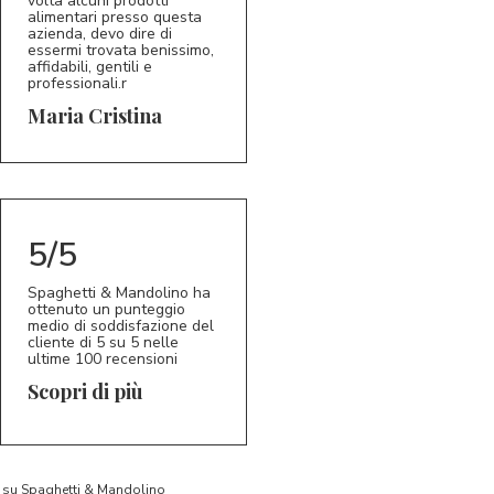
volta alcuni prodotti
alimentari presso questa
azienda, devo dire di
essermi trovata benissimo,
affidabili, gentili e
professionali.r
5/5
MC
Maria Cristina
5/5
Spaghetti & Mandolino ha
ottenuto un punteggio
medio di soddisfazione del
cliente di 5 su 5 nelle
ultime 100 recensioni
Scopri di più
to su Spaghetti & Mandolino