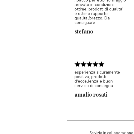
, pacco perfetto, formaggio
arrivato in condizioni
ottime, prodotti di qualita'
e ottimo rapporto
qualita'/prezzo. Da
consigliare
5/5
S*
stefano
esperienza sicuramente
positiva, prodotti
d'eccellenza e buon
servizio di consegna
amalio rosati
5/5
AR
Servizio in collaborazione