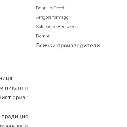
Beppino Occelli
Arrigoni formaggi
Salumificio Pedrazzoli
Domori
Всички производители
еница
ли пикантна?
ят ориз за...
а традиция
: как да изберем правилното