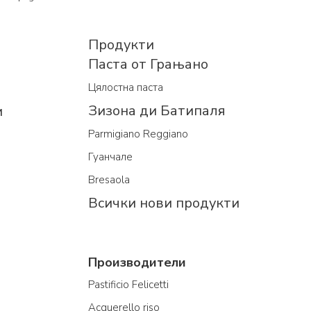
Продукти
Паста от Грањано
Цялостна паста
Зизона ди Батипаля
и
Parmigiano Reggiano
Гуанчале
Bresaola
Всички нови продукти
Производители
Pastificio Felicetti
Acquerello riso