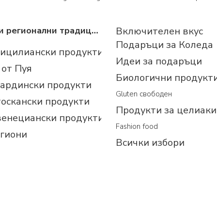
Италиански регионални традиционни продукти
Включителен вкус
Подаръци за Коледа
сицилиански продукти
Идеи за подаръци
 от Пуя
Биологични продукт
сардински продукти
Gluten свободен
тоскански продукти
Продукти за целиаки
венециански продукти
Fashion food
егиони
Всички избори