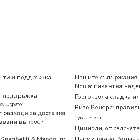
нти и поддръжка
Нашите съдържания
Nduja: пикантна над
а поддръжка
Горгонзола сладка и
sviluppatori
Ризо Венере: правилни
 разходи за доставка
Зука делика
авани въпроси
Цициоли, от селскат
Пармиджано Реджано
Spaghetti & Mandolino