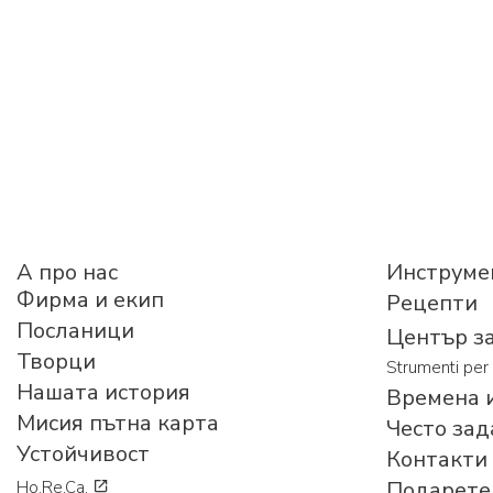
A про нас
Инструме
Фирма и екип
Рецепти
Посланици
Център з
Творци
Strumenti per 
Нашата история
Времена и
Мисия пътна карта
Често зад
Устойчивост
Контакти
Подарете 
Ho.Re.Ca.