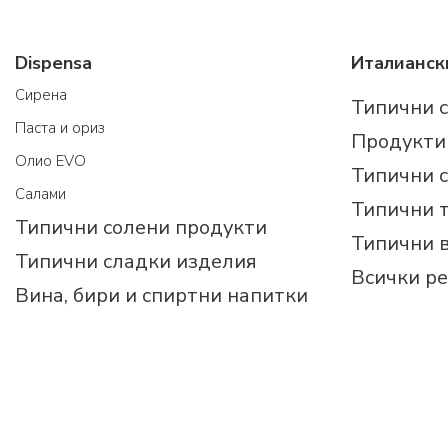
Dispensa
Cирена
Типични 
Паста и ориз
Продукти
Олио EVO
Типични 
Салами
Типични 
Типични солени продукти
Типични 
Типични сладки изделия
Всички р
Вина, бири и спиртни напитки