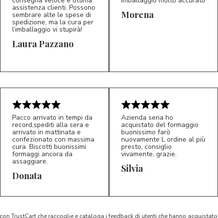
consegna veloce e ottima
imballaggio molto accurato
assistenza clienti. Possono
Morena
sembrare alte le spese di
spedizione, ma la cura per
l’imballaggio vi stupirà!
Laura Pazzano
5/5
5/5
LP
M*
Pacco arrivato in tempi da
Azienda seria ho
record,spediti alla sera e
acquistato del formaggio
arrivato in mattinata e
buonissimo farò
confezionato con massima
nuovamente L ordine al più
cura. Biscotti buonissimi
presto, consiglio
formaggi ancora da
vivamente, grazie.
assaggiare.
Silvia
5/5
5/5
D*
S*
Donata
 con TrustCart che raccoglie e cataloga i feedback di utenti che hanno acquista