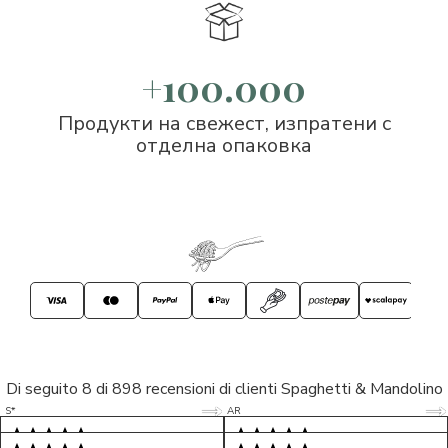
+100.000
Продукти на свежест, изпратени с
отделна опаковка
Di seguito 8 di 898 recensioni di clienti Spaghetti & Mandolino
5/5
5/5
S*
AR
5/5
5/5
LP
D*
5/5
5/5
M*
S*