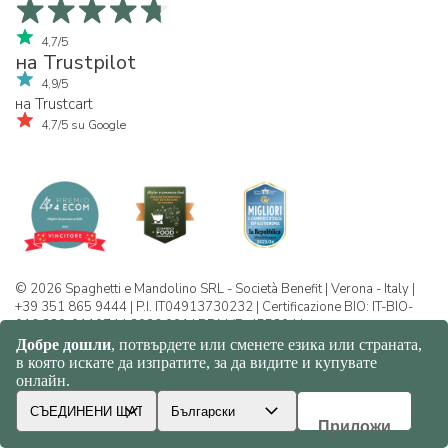
4,7/5
на Trustpilot
4,9/5
на Trustcart
4,7/5 su Google
© 2026 Spaghetti e Mandolino SRL - Società Benefit | Verona - Italy |
+39 351 865 9444 | P.I. IT04913730232 | Certificazione BIO: IT-BIO-
016.380-0110744.2026.001 | REA VR-455804 |
Политика за конфиденциалност и
бисквитки
|
Sitemap