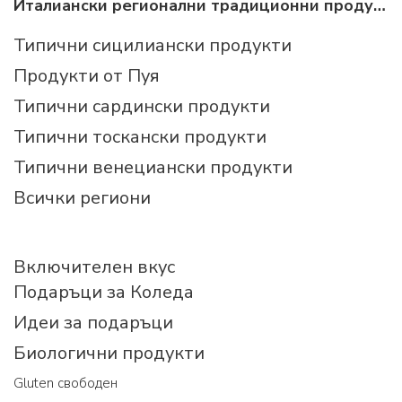
Италиански регионални традиционни продукти
Типични сицилиански продукти
Продукти от Пуя
Типични сардински продукти
Типични тоскански продукти
Типични венециански продукти
Всички региони
Включителен вкус
Подаръци за Коледа
Идеи за подаръци
Биологични продукти
Gluten свободен