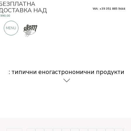
БЕЗПЛАТНА
ДОСТАВКА НАД
WA: +39 351 865 9444
€990,00
САМО ПРОДУКТИ ОТ ОТЛИЧНИ
MENU
ПРОИЗВОДИТЕЛИ
OЩЕ 900 ПОЛОЖИТЕЛНИ ОТЗИВИ
: типични еногастрономични продукти