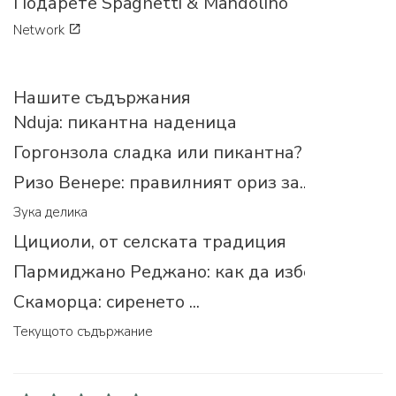
Подарете Spaghetti & Mandolino
Network
Нашите съдържания
Nduja: пикантна наденица
Горгонзола сладка или пикантна?
Ризо Венере: правилният ориз за...
Зука делика
Цициоли, от селската традиция
Пармиджано Реджано: как да изберем прав
Скаморца: сиренето ...
Текущото съдържание