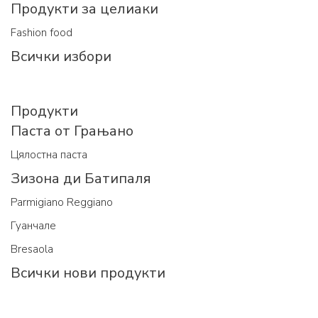
Продукти за целиаки
Fashion food
Всички избори
Продукти
Паста от Грањано
Цялостна паста
Зизона ди Батипаля
Parmigiano Reggiano
Гуанчале
Bresaola
Всички нови продукти