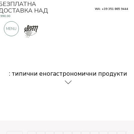
БЕЗПЛАТНА
ДОСТАВКА НАД
WA: +39 351 865 9444
€990,00
САМО ПРОДУКТИ ОТ ОТЛИЧНИ
MENU
ПРОИЗВОДИТЕЛИ
OЩЕ 900 ПОЛОЖИТЕЛНИ ОТЗИВИ
: типични еногастрономични продукти