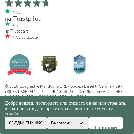
4,7/5
на Trustpilot
4,9/5
на Trustcart
4,7/5 su Google
© 2026 Spaghetti e Mandolino SRL - Società Benefit | Verona - Italy |
+39 351 865 9444 | P.I. IT04913730232 | Certificazione BIO: IT-BIO-
016.380-0110744.2026.001 | REA VR-455804 |
Политика за конфиденциалност и
бисквитки
|
Sitemap