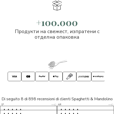
+100.000
Продукти на свежест, изпратени с
отделна опаковка
Di seguito 8 di 898 recensioni di clienti Spaghetti & Mandolino
5/5
5/5
S*
AR
5/5
5/5
LP
D*
5/5
5/5
M*
S*