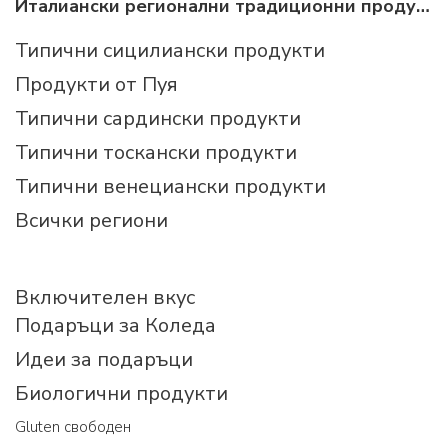
Италиански регионални традиционни продукти
Типични сицилиански продукти
Продукти от Пуя
Типични сардински продукти
Типични тоскански продукти
Типични венециански продукти
Всички региони
Включителен вкус
Подаръци за Коледа
Идеи за подаръци
Биологични продукти
Gluten свободен