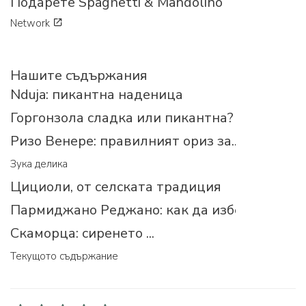
Подарете Spaghetti & Mandolino
Network
Нашите съдържания
Nduja: пикантна наденица
Горгонзола сладка или пикантна?
Ризо Венере: правилният ориз за...
Зука делика
Цициоли, от селската традиция
Пармиджано Реджано: как да изберем прав
Скаморца: сиренето ...
Текущото съдържание