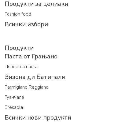
Продукти за целиаки
Fashion food
Всички избори
Продукти
Паста от Грањано
Цялостна паста
Зизона ди Батипаля
Parmigiano Reggiano
Гуанчале
Bresaola
Всички нови продукти