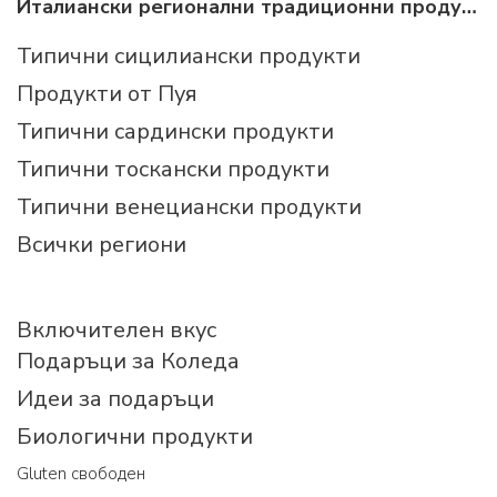
Италиански регионални традиционни продукти
Типични сицилиански продукти
Продукти от Пуя
Типични сардински продукти
Типични тоскански продукти
Типични венециански продукти
Всички региони
Включителен вкус
Подаръци за Коледа
Идеи за подаръци
Биологични продукти
Gluten свободен