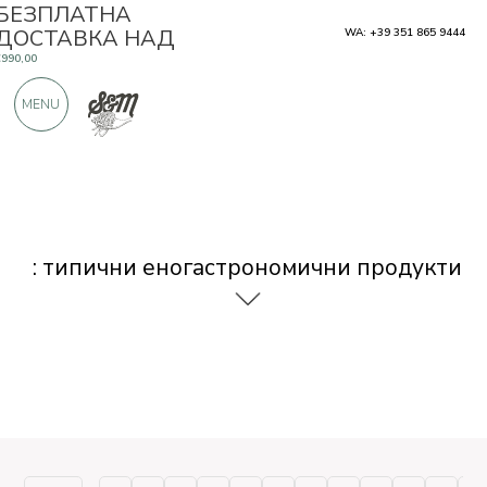
БЕЗПЛАТНА
ДОСТАВКА НАД
WA: +39 351 865 9444
€990,00
САМО ПРОДУКТИ ОТ ОТЛИЧНИ
MENU
ПРОИЗВОДИТЕЛИ
OЩЕ 900 ПОЛОЖИТЕЛНИ ОТЗИВИ
: типични еногастрономични продукти