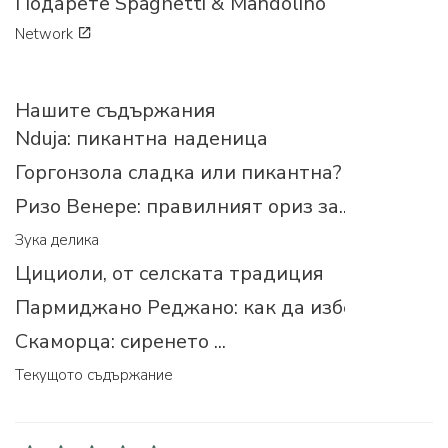
Подарете Spaghetti & Mandolino
Network
Нашите съдържания
Nduja: пикантна наденица
Горгонзола сладка или пикантна?
Ризо Венере: правилният ориз за...
Зука делика
Цициоли, от селската традиция
Пармиджано Реджано: как да изберем прав
Скаморца: сиренето ...
Текущото съдържание