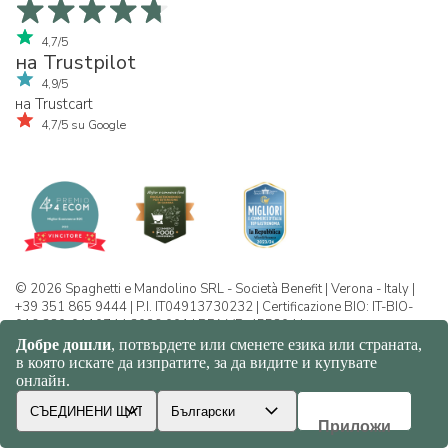
4,7/5
на Trustpilot
4,9/5
на Trustcart
4,7/5 su Google
© 2026 Spaghetti e Mandolino SRL - Società Benefit | Verona - Italy |
+39 351 865 9444 | P.I. IT04913730232 | Certificazione BIO: IT-BIO-
016.380-0110744.2026.001 | REA VR-455804 |
Политика за конфиденциалност и
бисквитки
|
Sitemap