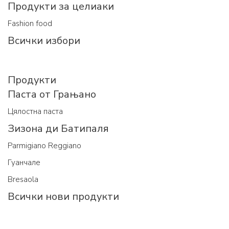
Продукти за целиаки
Fashion food
Всички избори
Продукти
Паста от Грањано
Цялостна паста
Зизона ди Батипаля
Parmigiano Reggiano
Гуанчале
Bresaola
Всички нови продукти