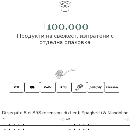
+100.000
Продукти на свежест, изпратени с
отделна опаковка
Di seguito 8 di 898 recensioni di clienti Spaghetti & Mandolino
5/5
5/5
S*
AR
5/5
5/5
LP
D*
5/5
5/5
M*
S*